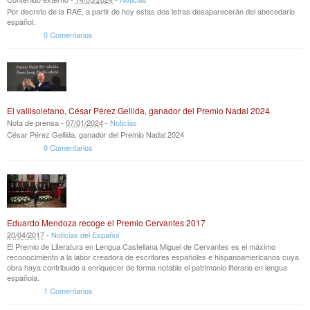
Por decreto de la RAE, a partir de hoy estas dos letras desaparecerán del abecedario
español.
0 Comentarios
El vallisoletano, César Pérez Gellida, ganador del Premio Nadal 2024
Nota de prensa -
07
/
01
/
2024
-
Noticias
César Pérez Gellida, ganador del Premio Nadal 2024
0 Comentarios
Eduardo Mendoza recoge el Premio Cervantes 2017
20
/
04
/
2017
-
Noticias del Español
El Premio de Literatura en Lengua Castellana Miguel de Cervantes es el máximo
reconocimiento a la labor creadora de escritores españoles e hispanoamericanos cuya
obra haya contribuido a enriquecer de forma notable el patrimonio literario en lengua
española.
1 Comentarios