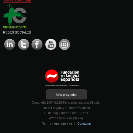
REDES SOCIALES
Más proyectos
Copyright 2004-2026 Fundación para la Difusión
de la Lengua y Cultura Española
C. de Fray Luis de León, 1, 1ºB,
47002 Valladolid (Spain).
Tel. +34
983 150 114
|
Contactar