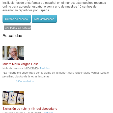
instituciones de enseñanza de español en el mundo: usa nuestros recursos
online para aprender español o ven a uno de nuestros 10 centros de
enseñanza repartidos por España.
Cursos de español
Más actividades
Leer todas las noticias
Actualidad
Muere Mario Vargas Llosa
Nota de prensa -
14
/
04
/
2025
-
Noticias
«La muerte me encontrará con la pluma en la mano», solía repetir Mario Vargas Losa el
penúltimo clásico de la letras hispanas.
0 Comentarios
Exclusión de «ch» y «ll» del abecedario
Contenido externo -
14
/
03
/
2024
-
Noticias