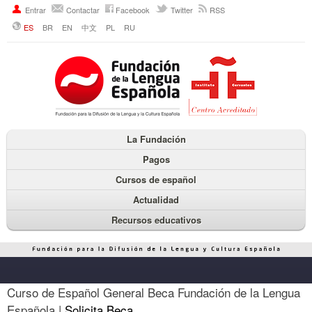
Entrar
Contactar
Facebook
Twitter
RSS
ES
BR
EN
中文
PL
RU
La Fundación
Pagos
Cursos de español
Actualidad
Recursos educativos
Curso de Español General Beca Fundación de la Lengua
Española |
Solicita Beca