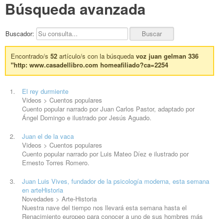
Búsqueda avanzada
Buscador:
Encontrado/s
52
artículo/s con la búsqueda
voz juan gelman 336
"http: www.casadellibro.com homeafiliado?ca=2254
El rey durmiente
Videos > Cuentos populares
Cuento popular narrado por
Juan
Carlos Pastor, adaptado por
Ángel Domingo e ilustrado por Jesús Aguado.
Juan
el de la vaca
Videos > Cuentos populares
Cuento popular narrado por Luis Mateo Díez e ilustrado por
Ernesto Torres Romero.
Juan
Luis Vives, fundador de la psicología moderna, esta semana
en arteHistoria
Novedades > Arte-Historia
Nuestra nave del tiempo nos llevará esta semana hasta el
Renacimiento europeo para conocer a uno de sus hombres más