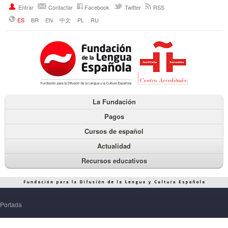
Entrar
Contactar
Facebook
Twitter
RSS
ES
BR
EN
中文
PL
RU
La Fundación
Pagos
Cursos de español
Actualidad
Recursos educativos
Portada