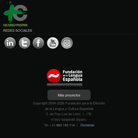
REDES SOCIALES
Más proyectos
Copyright 2004-2026 Fundación para la Difusión
de la Lengua y Cultura Española
C. de Fray Luis de León, 1, 1ºB,
47002 Valladolid (Spain).
Tel. +34
983 150 114
|
Contactar