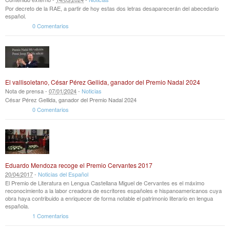
Por decreto de la RAE, a partir de hoy estas dos letras desaparecerán del abecedario
español.
0 Comentarios
El vallisoletano, César Pérez Gellida, ganador del Premio Nadal 2024
Nota de prensa -
07
/
01
/
2024
-
Noticias
César Pérez Gellida, ganador del Premio Nadal 2024
0 Comentarios
Eduardo Mendoza recoge el Premio Cervantes 2017
20
/
04
/
2017
-
Noticias del Español
El Premio de Literatura en Lengua Castellana Miguel de Cervantes es el máximo
reconocimiento a la labor creadora de escritores españoles e hispanoamericanos cuya
obra haya contribuido a enriquecer de forma notable el patrimonio literario en lengua
española.
1 Comentarios