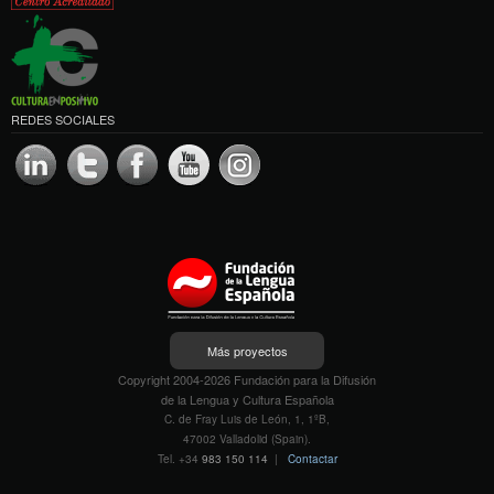
REDES SOCIALES
Más proyectos
Copyright 2004-2026 Fundación para la Difusión
de la Lengua y Cultura Española
C. de Fray Luis de León, 1, 1ºB,
47002 Valladolid (Spain).
Tel. +34
983 150 114
|
Contactar