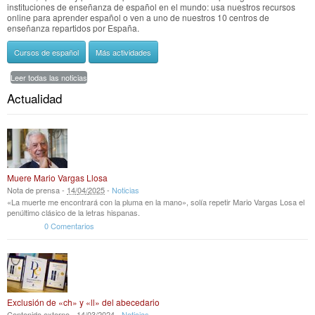
instituciones de enseñanza de español en el mundo: usa nuestros recursos
online para aprender español o ven a uno de nuestros 10 centros de
enseñanza repartidos por España.
Cursos de español
Más actividades
Leer todas las noticias
Actualidad
Muere Mario Vargas Llosa
Nota de prensa -
14
/
04
/
2025
-
Noticias
«La muerte me encontrará con la pluma en la mano», solía repetir Mario Vargas Losa el
penúltimo clásico de la letras hispanas.
0 Comentarios
Exclusión de «ch» y «ll» del abecedario
Contenido externo -
14
/
03
/
2024
-
Noticias