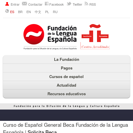
Entrar
Contactar
Facebook
Twitter
RSS
ES
BR
EN
中文
PL
RU
La Fundación
Pagos
Cursos de español
Actualidad
Recursos educativos
Curso de Español General Beca Fundación de la Lengua
Española |
Solicita Beca