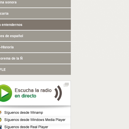
ina sonora
 carta
a entendernos
ses de español
-Historia
eorema de la Ñ
FLE