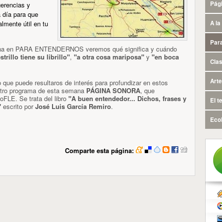
Pág
gerencias y
 día para que
lmente útil en tu
A la
Par
a en PARA ENTENDERNOS veremos qué significa y cuándo
trillo tiene su librillo"
,
"a otra cosa mariposa"
y
"en boca
Cla
Arte
que puede resultaros de interés para profundizar en estos
tro programa de esta semana
PÁGINA SONORA
, que
FLE. Se trata del libro
"A buen entendedor... Dichos, frases y
El t
"
escrito por
José Luis García Remiro
.
Eco
Comparte esta página: