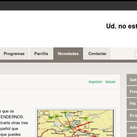
Ud. no est
Programas
Parrilla
Novedades
Contactar
Qué 
Imprimir
Volver
Pre
Fila
a que os
En 
NTENDERNOS.
carte otras tres
Adiv
español que
 que puedes