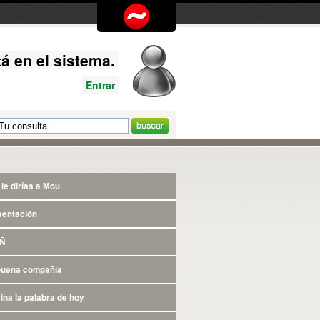
á en el sistema.
Entrar
le dirías a Mou
sentación
 Ñ
buena compañía
ina la palabra de hoy