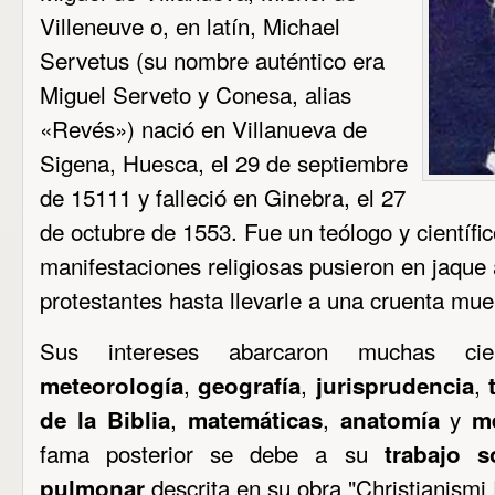
Villeneuve o, en latín, Michael
Servetus (su nombre auténtico era
Miguel Serveto y Conesa, alias
«Revés») nació en Villanueva de
Sigena, Huesca, el 29 de septiembre
de 15111 y falleció en Ginebra, el 27
de octubre de 1553. Fue un teólogo y científi
manifestaciones religiosas pusieron en jaque 
protestantes hasta llevarle a una cruenta mue
Sus intereses abarcaron muchas ci
,
,
,
meteorología
geografía
jurisprudencia
,
,
y
de la Biblia
matemáticas
anatomía
m
fama posterior se debe a su
trabajo s
descrita en su obra "Christianismi 
pulmonar