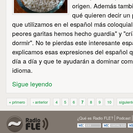
origen. Además tamb
qué quieren decir un
que utilizamos en el español más coloquia
peores garitas hemos hecho guardia" y "cr
dormir". No te pierdas este interesante esp
explicamos esas expresiones del español q
día a día y que te ayudarán a dominar co
idioma.
Sigue leyendo
«
primero
‹
anterior
4
5
6
7
8
9
10
siguien
¿Qué es Radio FLE?
Podcast