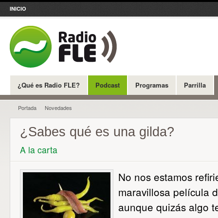
INICIO
¿Qué es Radio FLE?
Podcast
Programas
Parrilla
Portada
Novedades
¿Sabes qué es una gilda?
A la carta
No nos estamos refiri
maravillosa película 
aunque quizás algo te