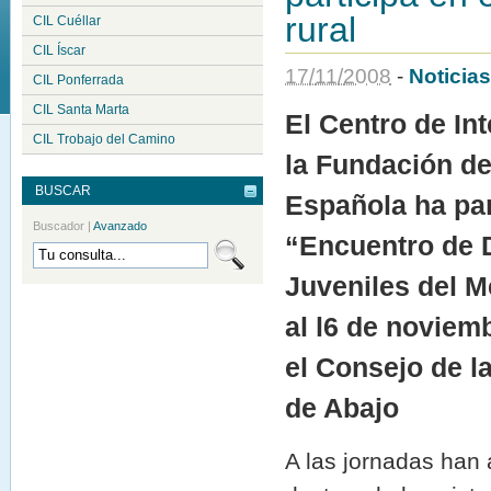
rural
CIL Cuéllar
CIL Íscar
17
/
11
/
2008
-
Noticias
CIL Ponferrada
CIL Santa Marta
El Centro de In
CIL Trobajo del Camino
la Fundación de
BUSCAR
Española ha par
Buscador
|
Avanzado
“Encuentro de 
Juveniles del M
al l6 de noviem
el Consejo de l
de Abajo
A las jornadas han 