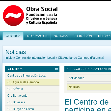
CENTROS
INFORMACIÓN
NOTICIAS
FORMACIÓN
RED SOC
Noticias
Inicio
»
Centros de Integración Local
»
CIL Aguilar de Campoo (Palencia)
CENTROS
CIL AGUILAR DE CAMPOO (PA
Centros de Integración Local
Actividades
CIL Aguilar de Campoo
Noticias
CIL Arévalo
CIL Benavente
El Centro de 
CIL Briviesca
participa en
CIL Burgo de Osma