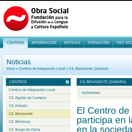
CENTROS
INFORMACIÓN
NOTICIAS
FORMACIÓN
RED SOC
Noticias
Inicio
»
Centros de Integración Local
»
CIL Benavente (Zamora)
CENTROS
CIL BENAVENTE (ZAMORA)
Centros de Integración Local
Actividades
CIL Aguilar de Campoo
CIL Arévalo
El Centro de
CIL Benavente
participa en 
CIL Briviesca
en la socied
CIL Burgo de Osma