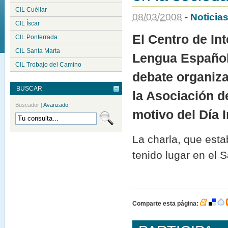
CIL Cuéllar
08
/
03
/
2008
-
Noticia
CIL Íscar
El Centro de In
CIL Ponferrada
CIL Santa Marta
Lengua Español
CIL Trobajo del Camino
debate organiza
BUSCAR
la Asociación d
Buscador
|
Avanzado
motivo del Día I
La charla, que esta
tenido lugar en el 
Comparte esta página: