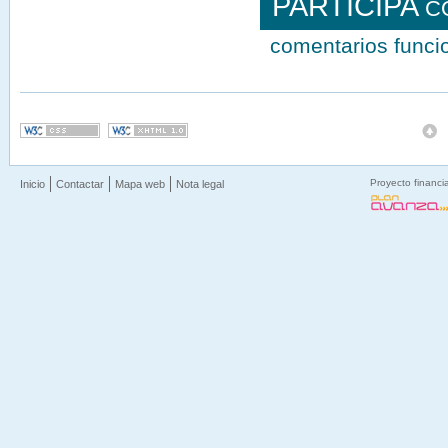
PARTICIPA
C
comentarios func
Proyecto financi
Inicio
Contactar
Mapa web
Nota legal