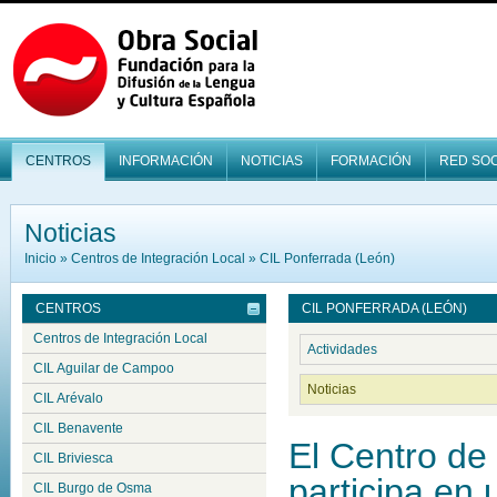
CENTROS
INFORMACIÓN
NOTICIAS
FORMACIÓN
RED SOC
Noticias
Inicio
»
Centros de Integración Local
»
CIL Ponferrada (León)
CENTROS
CIL PONFERRADA (LEÓN)
Centros de Integración Local
Actividades
CIL Aguilar de Campoo
Noticias
CIL Arévalo
CIL Benavente
El Centro de
CIL Briviesca
participa en 
CIL Burgo de Osma