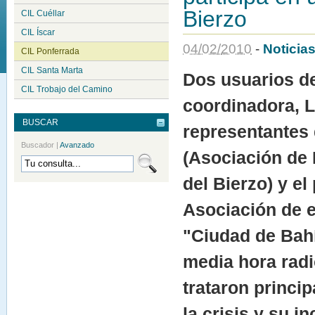
Bierzo
CIL Cuéllar
CIL Íscar
04
/
02
/
2010
-
Noticia
CIL Ponferrada
CIL Santa Marta
Dos usuarios de
CIL Trobajo del Camino
coordinadora, L
BUSCAR
representante
Buscador
|
Avanzado
(Asociación de
del Bierzo) y el
Asociación de 
"Ciudad de Bah
media hora radi
trataron princi
la crisis y su i