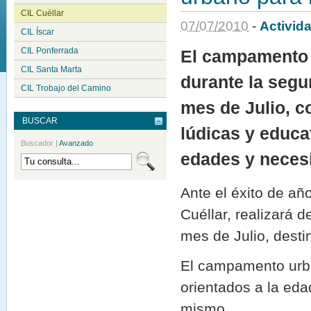
CIL Cuéllar
07
/
07
/
2010
-
Activid
CIL Íscar
CIL Ponferrada
El campamento 
CIL Santa Marta
durante la segu
CIL Trobajo del Camino
mes de Julio, c
BUSCAR
lúdicas y educa
Buscador
|
Avanzado
edades y necesi
Ante el éxito de añ
Cuéllar, realizará
mes de Julio, desti
El campamento urban
orientados a la edad
mismo.