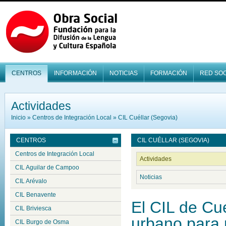
CENTROS
INFORMACIÓN
NOTICIAS
FORMACIÓN
RED SOC
Actividades
Inicio
»
Centros de Integración Local
»
CIL Cuéllar (Segovia)
CENTROS
CIL CUÉLLAR (SEGOVIA)
Centros de Integración Local
Actividades
CIL Aguilar de Campoo
Noticias
CIL Arévalo
CIL Benavente
El CIL de Cu
CIL Briviesca
urbano para 
CIL Burgo de Osma