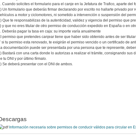
. Cuando solicites el formulario para el canje en la Jefatura de Trafico, aparte del f
) Un formulario que deberás firmar declarando por escrito no hallarte privado por r
ehículos a motor y ciclomotores, ni sometido a intervención o suspensión del per
) Que te responsabilizas de la autenticidad, validez y vigencia del permiso que pr
) y que no eres titular de otro permiso de conducción expedido en España o en otr
. Deberás pagar la tasa en caja: su importe varía anualmente
l permiso que pretendes canjear tiene que haber sido obtenido antes de ser titula
 si tu permiso esta renovado, te exigirán el permiso vencido o un certificado de ant
a documentación puede ser presentada por una persona que te represente, deberás
) Bastará con una carta donde lo autorizas a realizar el trámite, consignando su
e tu DNI y por último fírmalo.
) Se deberá presentar con el DNI de ambos.
Descargas
Información necesaria sobre permisos de conducir válidos para circular en 