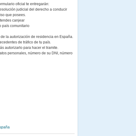
ormulario oficial te entregarán:
esolución judicial del derecho a conducir
miso que posees.
etendes canjear
o país comunitario
r de la autorización de residencia en España.
ecedentes de tráfico de tu país.
 autorizarlo para hacer el tramite.
s datos personales, número de su DNI, número
España