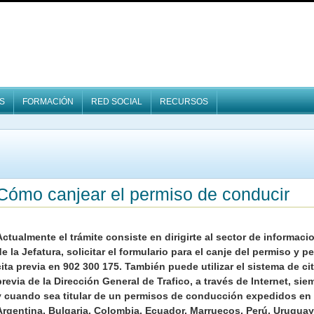
S
FORMACIÓN
RED SOCIAL
RECURSOS
Cómo canjear el permiso de conducir
Actualmente el trámite consiste en dirigirte al sector de informaci
de la Jefatura, solicitar el formulario para el canje del permiso y pe
cita previa en 902 300 175. También puede utilizar el sistema de ci
previa de la Dirección General de Trafico, a través de Internet, sie
y cuando sea titular de un permisos de conducción expedidos en
Argentina, Bulgaria, Colombia, Ecuador, Marruecos, Perú, Uruguay