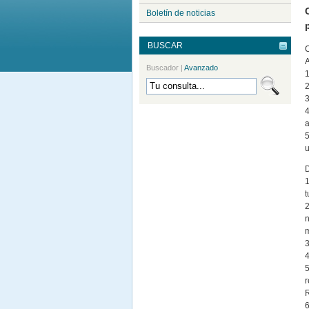
Boletín de noticias
BUSCAR
C
A
Buscador
|
Avanzado
1
2
3
4
a
5
u
1
t
2
n
m
3
4
5
r
R
6