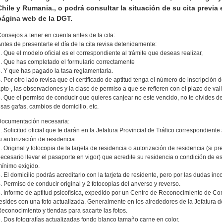
Chile y Rumania., o podrá consultar la situación de su cita previa 
página web de la DGT.
onsejos a tener en cuenta antes de la cita:
ntes de presentarte el día de la cita revisa detenidamente:
. Que el modelo oficial es el correspondiente al trámite que deseas realizar,
. Que has completado el formulario correctamente
. Y que has pagado la tasa reglamentaria.
. Por otro lado revisa que el certificado de aptitud tenga el número de inscripción d
pto-, las observaciones y la clase de permiso a que se refieren con el plazo de val
. Que el permiso de conducir que quieres canjear no este vencido, no te olvides de
sas gafas, cambios de domicilio, etc.
Documentación necesaria:
. Solicitud oficial que te darán en la Jefatura Provincial de Tráfico correspondiente 
u autorización de residencia.
. Original y fotocopia de la tarjeta de residencia o autorización de residencia (si p
ecesario llevar el pasaporte en vigor) que acredite su residencia o condición de 
ínimo exigido.
. El domicilio podrás acreditarlo con la tarjeta de residente, pero por las dudas i
. Permiso de conducir original y 2 fotocopias del anverso y reverso.
. Informe de aptitud psicofísica, expedido por un Centro de Reconocimiento de Co
esides con una foto actualizada. Generalmente en los alrededores de la Jefatura d
econocimiento y tiendas para sacarte las fotos.
. Dos fotografías actualizadas fondo blanco tamaño carne en color.