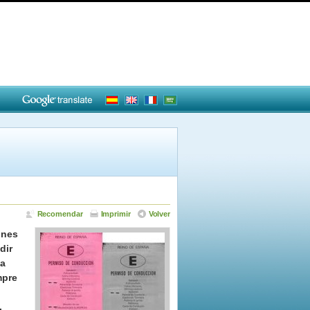
Recomendar
Imprimir
Volver
ones
dir
ta
mpre
,