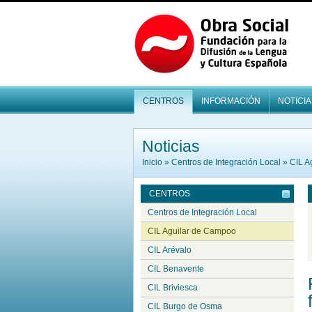
CENTROS
INFORMACIÓN
NOTICIA
Noticias
Inicio
»
Centros de Integración Local
»
CIL A
CENTROS
Centros de Integración Local
CIL Aguilar de Campoo
CIL Arévalo
CIL Benavente
CIL Briviesca
CIL Burgo de Osma