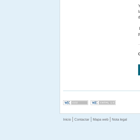
Y
l
d
L
p
Inicio
Contactar
Mapa web
Nota legal