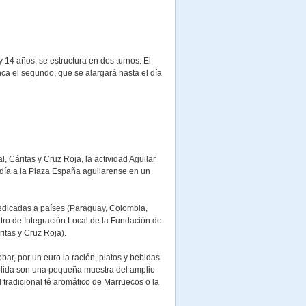
y 14 años, se estructura en dos turnos. El
nca el segundo, que se alargará hasta el día
, Cáritas y Cruz Roja, la actividad Aguilar
n día a la Plaza España aguilarense en un
 dedicadas a países (Paraguay, Colombia,
tro de Integración Local de la Fundación de
itas y Cruz Roja).
bar, por un euro la ración, platos y bebidas
ólida son una pequeña muestra del amplio
tradicional té aromático de Marruecos o la