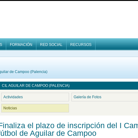
S
FORMACIÓN
RED SOCIAL
RECURSOS
guilar de Campoo (Palencia)
CIL AGUILAR DE CAMPOO (PALENCIA)
Actividades
Galería de Fotos
Noticias
Finaliza el plazo de inscripción del I Ca
fútbol de Aguilar de Campoo