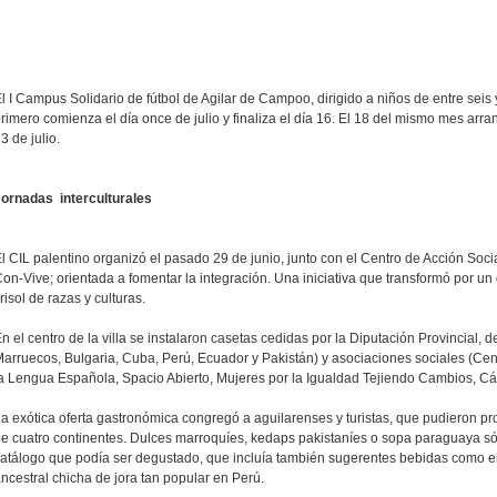
l I Campus Solidario de fútbol de Agilar de Campoo, dirigido a niños de entre seis 
rimero comienza el día once de julio y finaliza el día 16. El 18 del mismo mes arra
3 de julio.
Jornadas interculturales
l CIL palentino organizó el pasado 29 de junio, junto con el Centro de Acción Social
on-Vive; orientada a fomentar la integración. Una iniciativa que transformó por u
risol de razas y culturas.
n el centro de la villa se instalaron casetas cedidas por la Diputación Provincial,
arruecos, Bulgaria, Cuba, Perú, Ecuador y Pakistán) y asociaciones sociales (Cen
a Lengua Española, Spacio Abierto, Mujeres por la Igualdad Tejiendo Cambios, Cár
a exótica oferta gastronómica congregó a aguilarenses y turistas, que pudieron pro
e cuatro continentes. Dulces marroquíes, kedaps pakistaníes o sopa paraguaya s
atálogo que podía ser degustado, que incluía también sugerentes bebidas como el 
ncestral chicha de jora tan popular en Perú.