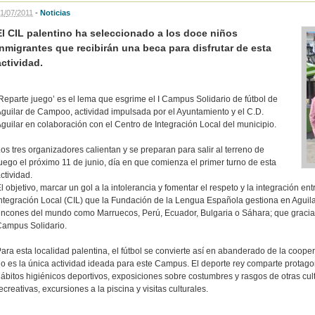
1
/
07
/
2011
-
Noticias
El CIL palentino ha seleccionado a los doce niños
inmigrantes que recibirán una beca para disfrutar de esta
actividad.
Reparte juego’ es el lema que esgrime el I Campus Solidario de fútbol de
guilar de Campoo, actividad impulsada por el Ayuntamiento y el C.D.
guilar en colaboración con el Centro de Integración Local del municipio.
os tres organizadores calientan y se preparan para salir al terreno de
uego el próximo 11 de junio, día en que comienza el primer turno de esta
ctividad.
l objetivo, marcar un gol a la intolerancia y fomentar el respeto y la integración ent
ntegración Local (CIL) que la Fundación de la Lengua Española gestiona en Aguil
incones del mundo como Marruecos, Perú, Ecuador, Bulgaria o Sáhara; que gracias
Campus Solidario.
ara esta localidad palentina, el fútbol se convierte así en abanderado de la cooper
o es la única actividad ideada para este Campus. El deporte rey comparte protag
ábitos higiénicos deportivos, exposiciones sobre costumbres y rasgos de otras cul
ecreativas, excursiones a la piscina y visitas culturales.