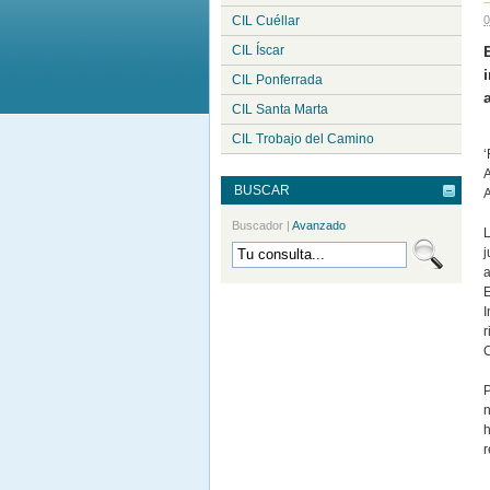
CIL Cuéllar
0
CIL Íscar
CIL Ponferrada
CIL Santa Marta
CIL Trobajo del Camino
‘
A
BUSCAR
A
Buscador
|
Avanzado
L
j
a
E
I
r
P
n
h
r