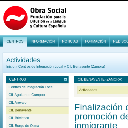
CENTROS
INFORMACIÓN
NOTICIAS
FORMACIÓN
RED SOC
Actividades
Inicio
»
Centros de Integración Local
»
CIL Benavente (Zamora)
CENTROS
CIL BENAVENTE (ZAMORA)
Centros de Integración Local
Actividades
CIL Aguilar de Campoo
CIL Arévalo
Finalización 
CIL Benavente
promoción de
CIL Briviesca
inmigrante.
CIL Burgo de Osma