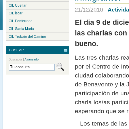
CIL Cuéllar
21
/
12
/
2010
-
Activid
CIL Íscar
El dia 9 de dici
CIL Ponferrada
CIL Santa Marta
las charlas con
CIL Trobajo del Camino
bueno.
BUSCAR
Las tres charlas r
Buscador
|
Avanzado
por el Centro de In
ciudad colaborando
de Benavente y la J
participación de una
charla los/as parti
esperando que se r
Los temas de las ch