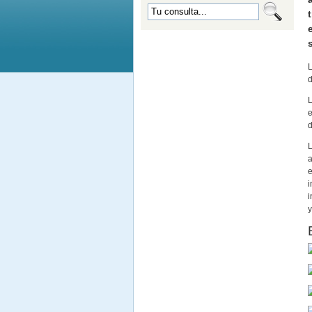
L
d
L
e
d
L
a
i
i
y