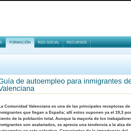
S
FORMACIÓN
RED SOCIAL
RECURSOS
Guía de autoempleo para inmigrantes de 
Valenciana
La Comunidad Valenciana es una de las principales receptoras de
inmigrantes que llegan a España; allí estos suponen ya el 19,3 po
ciento de la población total. Aunque la mayoría de los trabajadore
inmigrantes son asalariados, se aprecia una tendencia a la alza de
autoempleo en este colectivo. Conscientes de la importancia del