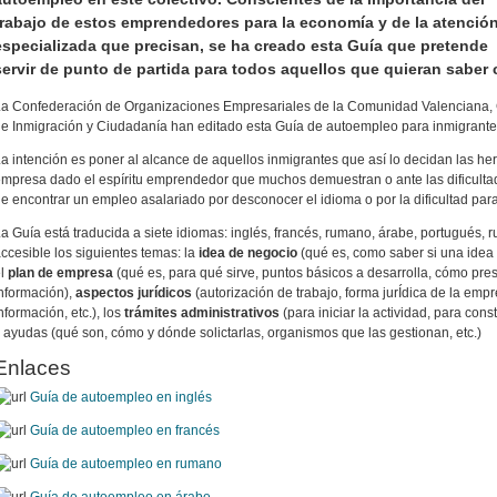
trabajo de estos emprendedores para la economía y de la atenció
especializada que precisan, se ha creado esta Guía que pretende
servir de punto de partida para todos aquellos que quieran sabe
a Confederación de Organizaciones Empresariales de la Comunidad Valenciana, 
e Inmigración y Ciudadanía han editado esta Guía de autoempleo para inmigrante
a intención es poner al alcance de aquellos inmigrantes que así lo decidan las he
mpresa dado el espíritu emprendedor que muchos demuestran o ante las dificulta
e encontrar un empleo asalariado por desconocer el idioma o por la dificultad para 
a Guía está traducida a siete idiomas: inglés, francés, rumano, árabe, portugués, r
ccesible los siguientes temas: la
idea de negocio
(qué es, como saber si una idea 
el
plan de empresa
(qué es, para qué sirve, puntos básicos a desarrolla, cómo pre
nformación),
aspectos jurídicos
(autorización de trabajo, forma jurÍdica de la emp
nformación, etc.), los
trámites administrativos
(para iniciar la actividad, para cons
 ayudas (qué son, cómo y dónde solictarlas, organismos que las gestionan, etc.)
Enlaces
Guía de autoempleo en inglés
Guía de autoempleo en francés
Guía de autoempleo en rumano