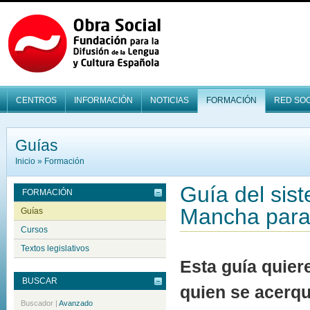
CENTROS
INFORMACIÓN
NOTICIAS
FORMACIÓN
RED SOC
Guías
Inicio
»
Formación
Guía del sist
FORMACIÓN
Mancha para
Guías
Cursos
Textos legislativos
Esta guía quier
BUSCAR
quien se acerqu
Buscador
|
Avanzado