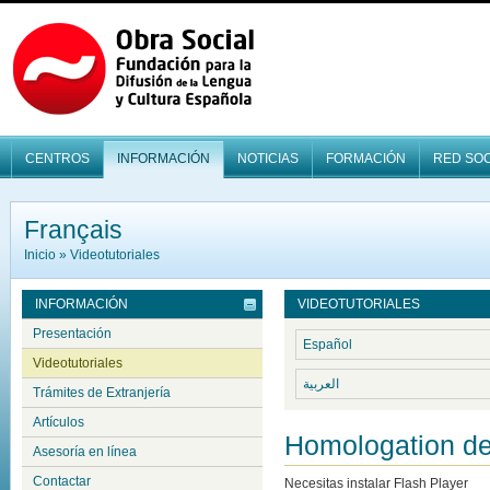
CENTROS
INFORMACIÓN
NOTICIAS
FORMACIÓN
RED SOC
Français
Inicio
»
Videotutoriales
INFORMACIÓN
VIDEOTUTORIALES
Presentación
Español
Videotutoriales
العربية
Trámites de Extranjería
Artículos
Homologation de
Asesoría en línea
Contactar
Necesitas instalar Flash Player