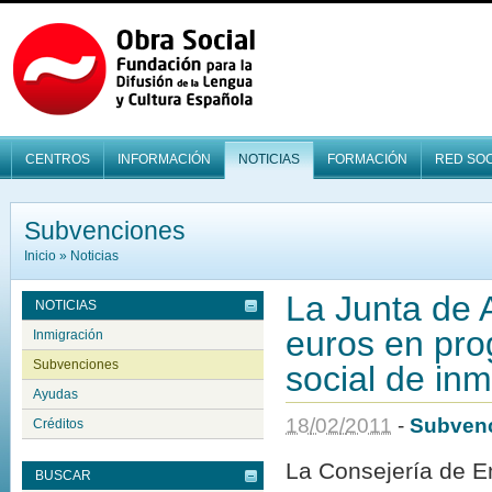
CENTROS
INFORMACIÓN
NOTICIAS
FORMACIÓN
RED SOC
Subvenciones
Inicio
»
Noticias
La Junta de 
NOTICIAS
euros en pro
Inmigración
Subvenciones
social de in
Ayudas
18
/
02
/
2011
-
Subven
Créditos
La Consejería de E
BUSCAR