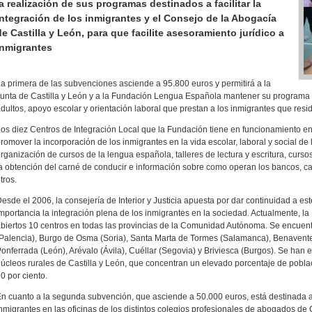
la realización de sus programas destinados a facilitar la
integración de los inmigrantes y el Consejo de la Abogacía
de Castilla y León, para que facilite asesoramiento jurídico a
inmigrantes
a primera de las subvenciones asciende a 95.800 euros y permitirá a la
unta de Castilla y León y a la Fundación Lengua Española mantener su programa 
dultos, apoyo escolar y orientación laboral que prestan a los inmigrantes que res
os diez Centros de Integración Local que la Fundación tiene en funcionamiento en
romover la incorporación de los inmigrantes en la vida escolar, laboral y social de
rganización de cursos de la lengua española, talleres de lectura y escritura, cursos
a obtención del carné de conducir e información sobre como operan los bancos, caj
tros.
esde el 2006, la consejería de Interior y Justicia apuesta por dar continuidad a est
mportancia la integración plena de los inmigrantes en la sociedad. Actualmente, 
biertos 10 centros en todas las provincias de la Comunidad Autónoma. Se encuentr
Palencia), Burgo de Osma (Soria), Santa Marta de Tormes (Salamanca), Benavent
onferrada (León), Arévalo (Ávila), Cuéllar (Segovia) y Briviesca (Burgos). Se han 
úcleos rurales de Castilla y León, que concentran un elevado porcentaje de pobla
0 por ciento.
n cuanto a la segunda subvención, que asciende a 50.000 euros, está destinada a f
nmigrantes en las oficinas de los distintos colegios profesionales de abogados de 