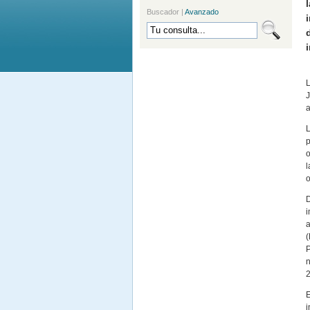
Buscador
|
Avanzado
L
J
a
L
p
o
l
o
D
i
a
(
P
n
2
E
i