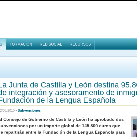
S
FORMACIÓN
RED SOCIAL
RECURSOS
La Junta de Castilla y León destina 95.
de integración y asesoramento de inmigr
Fundación de la Lengua Española
2
/
03
/
2010
-
Subvenciones
El Consejo de Gobierno de Castilla y León ha aprobado dos
subvenciones por un importe global de 145.800 euros que
se repartirán entre la Fundación de la Lengua Española para