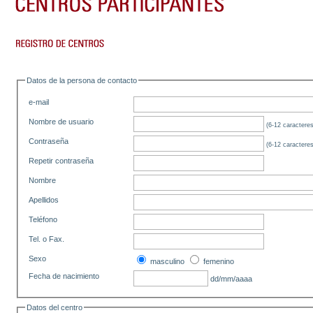
Datos de la persona de contacto
e-mail
Nombre de usuario
(6-12 caracteres
Contraseña
(6-12 caracteres
Repetir contraseña
Nombre
Apellidos
Teléfono
Tel. o Fax.
Sexo
masculino
femenino
Fecha de nacimiento
dd/mm/aaaa
Datos del centro