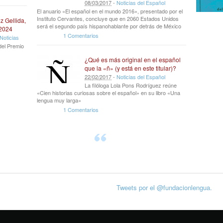
08
/
03
/
2017
-
Noticias del Español
El anuario «El español en el mundo 2016», presentado por el
Instituto Cervantes, concluye que en 2060 Estados Unidos
z Gellida,
será el segundo país hispanohablante por detrás de México
 2024
1 Comentarios
Noticias
del Premio
¿Qué es más original en el español
que la «ñ» (y está en este titular)?
22
/
02
/
2017
-
Noticias del Español
La filóloga Lola Pons Rodríguez reúne
«Cien historias curiosas sobre el español» en su libro «Una
lengua muy larga»
1 Comentarios
Tweets por el @fundacionlengua.