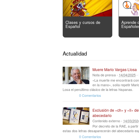
Clases y cursos de
Aprende 
Español
Españole
Actualidad
Muere Mario Vargas Llosa
Nota de prensa -
14
/
04
/
2025
-
«La muerte me encontrará con
en la mano», solía repetir Mar
Losa el penúltimo clásico de la letras hispanas.
0 Comentarios
Exclusión de «ch» y «ll» de
abecedario
Contenido externo -
14
/
03
/
202
Por decreto de la RAE, a parti
estas dos letras desaparecerán del abecedario es
0 Comentarios