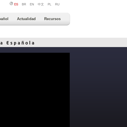
ES
BR
EN
中文
PL
RU
pañol
Actualidad
Recursos