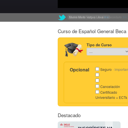
Muere Mario Vargas Llosa
Exclusión de «ch» y «ll» del abecedario
link
link
Curso de Español General Beca 
Tipo de Curso
Opcional
Seguro
- importan
Cancelación
Certificado
Universitario + ECTs
Destacado