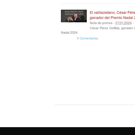
El vallisoletano, César Pére
ganador del Premio Nadal
Nota de prensa -
07
/
01
/
2024
-
César Pérez Gellida, ganador 
Nadal 2024
0 Comentarios