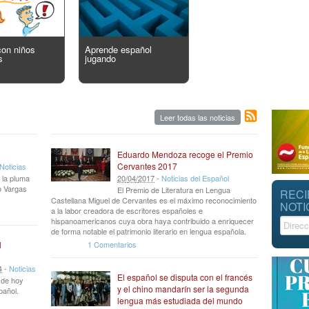
con niños
Aprende español
s
jugando
Leer todas las noticias
Eduardo Mendoza recoge el Premio
Cervantes 2017
Noticias
 la pluma
20
/
04
/
2017
-
Noticias del Español
io Vargas
El Premio de Literatura en Lengua
RECI
Castellana Miguel de Cervantes es el máximo reconocimiento
NOTI
a la labor creadora de escritores españoles e
hispanoamericanos cuya obra haya contribuido a enriquecer
de forma notable el patrimonio literario en lengua española.
1 Comentarios
l
4
-
Noticias
El español se disputa con el francés
r de hoy
y el chino mandarín ser la segunda
pañol.
lengua más estudiada del mundo