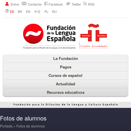
Entrar
Contactar
Facebook
Twitter
RSS
ES
BR
EN
中文
PL
RU
La Fundación
Pagos
Cursos de español
Actualidad
Recursos educativos
Fotos de alumnos
Portada
»
Fotos de alumnos