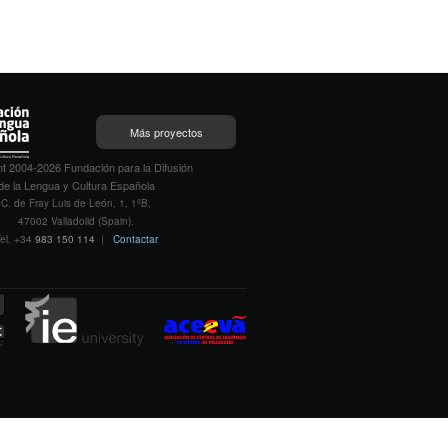
Más proyectos
t 2004-2026 Fundación para la Difusión
de la Lengua y Cultura Española
C. de Fray Luis de León, 1, 1ºB,
47002 Valladolid (Spain).
el. +34
983 150 114
|
Contactar