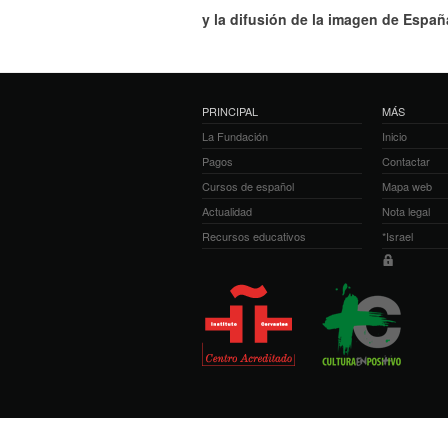
y la difusión de la imagen de Españ
PRINCIPAL
MÁS
La Fundación
Inicio
Pagos
Contactar
Cursos de español
Mapa web
Actualidad
Nota legal
Recursos educativos
*Israel