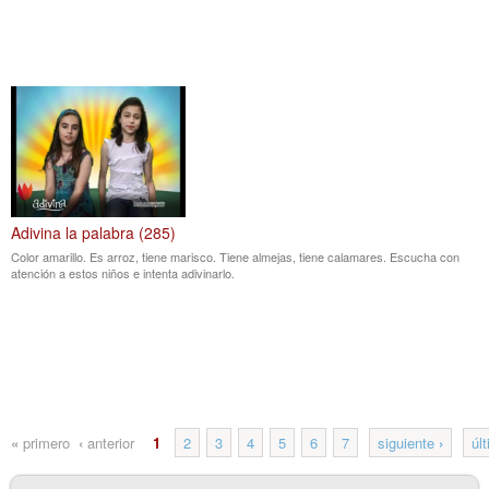
Adivina la palabra (285)
Color amarillo. Es arroz, tiene marisco. Tiene almejas, tiene calamares. Escucha con
atención a estos niños e intenta adivinarlo.
«
primero
‹
anterior
1
2
3
4
5
6
7
siguiente
›
úl