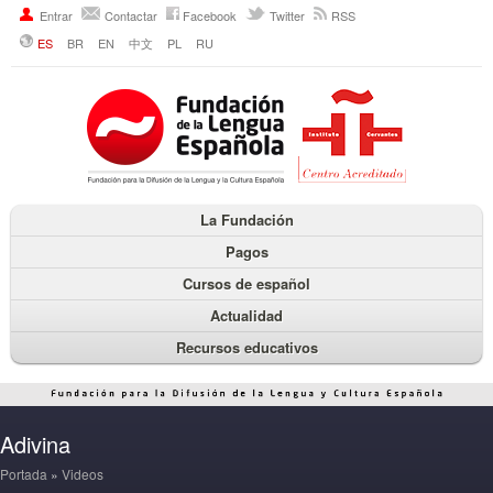
Entrar
Contactar
Facebook
Twitter
RSS
ES
BR
EN
中文
PL
RU
La Fundación
Pagos
Cursos de español
Actualidad
Recursos educativos
Adivina
Portada
»
Videos