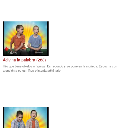
Adivina la palabra (288)
Hilo que tiene objetos o figuras. Es redondo y se pone en la muñeca. Escucha con
atención a estos niños e intenta adivinarlo.