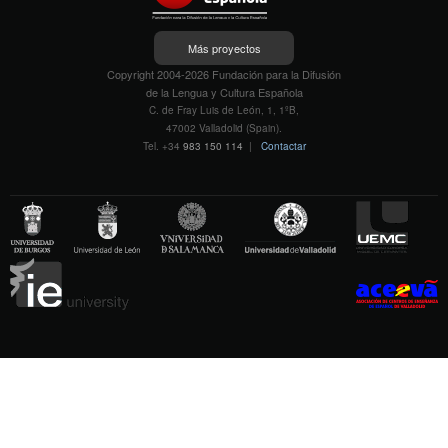
Más proyectos
Copyright 2004-2026 Fundación para la Difusión
de la Lengua y Cultura Española
C. de Fray Luis de León, 1, 1ºB,
47002 Valladolid (Spain).
Tel. +34
983 150 114
|
Contactar