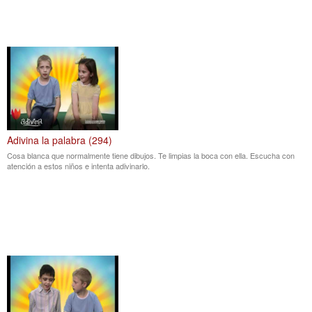
Adivina la palabra (294)
Cosa blanca que normalmente tiene dibujos. Te limpias la boca con ella. Escucha con
atención a estos niños e intenta adivinarlo.