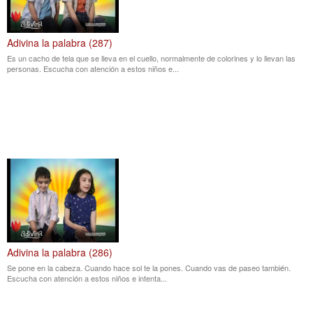
Adivina la palabra (287)
Es un cacho de tela que se lleva en el cuello, normalmente de colorines y lo llevan las
personas. Escucha con atención a estos niños e...
Adivina la palabra (286)
Se pone en la cabeza. Cuando hace sol te la pones. Cuando vas de paseo también.
Escucha con atención a estos niños e intenta...