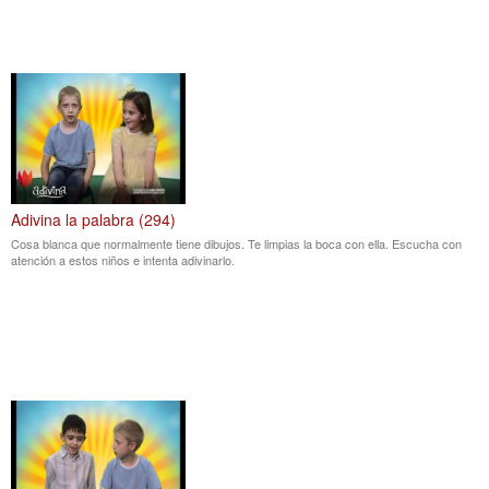
Adivina la palabra (294)
Cosa blanca que normalmente tiene dibujos. Te limpias la boca con ella. Escucha con
atención a estos niños e intenta adivinarlo.