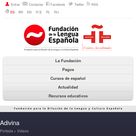
Entrar
Contactar
Facebook
Twitter
RSS
ES
BR
EN
中文
PL
RU
La Fundación
Pagos
Cursos de español
Actualidad
Recursos educativos
Adivina
Portada
»
Videos