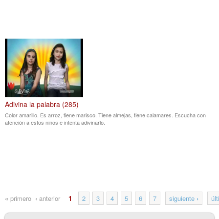
Adivina la palabra (285)
Color amarillo. Es arroz, tiene marisco. Tiene almejas, tiene calamares. Escucha con
atención a estos niños e intenta adivinarlo.
«
primero
‹
anterior
1
2
3
4
5
6
7
siguiente
›
úl