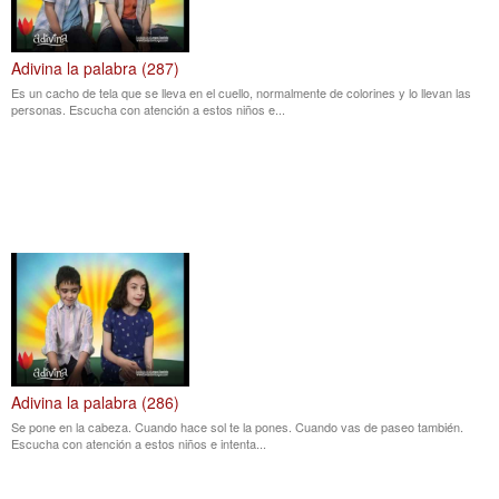
Adivina la palabra (287)
Es un cacho de tela que se lleva en el cuello, normalmente de colorines y lo llevan las
personas. Escucha con atención a estos niños e...
Adivina la palabra (286)
Se pone en la cabeza. Cuando hace sol te la pones. Cuando vas de paseo también.
Escucha con atención a estos niños e intenta...