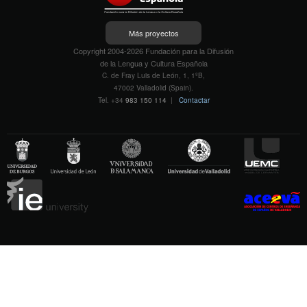
Más proyectos
Copyright 2004-2026 Fundación para la Difusión
de la Lengua y Cultura Española
C. de Fray Luis de León, 1, 1ºB,
47002 Valladolid (Spain).
Tel. +34
983 150 114
|
Contactar