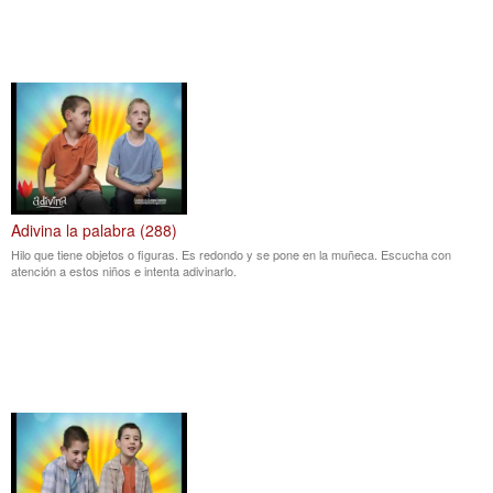
Adivina la palabra (288)
Hilo que tiene objetos o figuras. Es redondo y se pone en la muñeca. Escucha con
atención a estos niños e intenta adivinarlo.