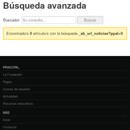
Búsqueda avanzada
Buscador:
Encontrado/s
0
artículo/s con la búsqueda
_ab_url_noticias?ppal=0
PRINCIPAL
La Fundación
Pagos
Cursos de español
Actualidad
Recursos educativos
MÁS
Inicio
Contactar