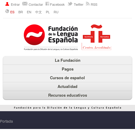
Entrar
Contactar
Facebook
Twitter
RSS
ES
BR
EN
中文
PL
RU
La Fundación
Pagos
Cursos de español
Actualidad
Recursos educativos
Portada