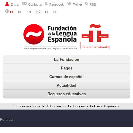
Entrar
Contactar
Facebook
Twitter
RSS
ES
BR
EN
中文
PL
RU
La Fundación
Pagos
Cursos de español
Actualidad
Recursos educativos
Portada