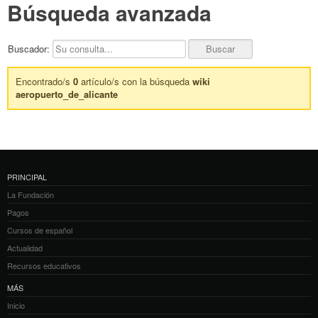
Búsqueda avanzada
Buscador:
Encontrado/s
0
artículo/s con la búsqueda
wiki
aeropuerto_de_alicante
PRINCIPAL
La Fundación
Pagos
Cursos de español
Actualidad
Recursos educativos
MÁS
Inicio