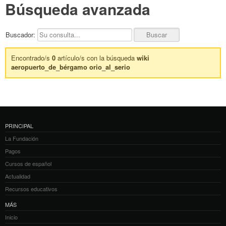
Búsqueda avanzada
Buscador:
Encontrado/s
0
artículo/s con la búsqueda
wiki
aeropuerto_de_bérgamo orio_al_serio
PRINCIPAL
La Fundación
Pagos
Cursos de español
Actualidad
Recursos educativos
MÁS
Inicio