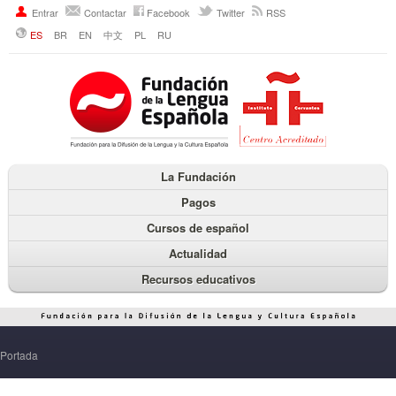
Entrar
Contactar
Facebook
Twitter
RSS
ES
BR
EN
中文
PL
RU
La Fundación
Pagos
Cursos de español
Actualidad
Recursos educativos
Portada