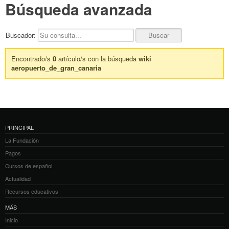
Búsqueda avanzada
Buscador:
Encontrado/s
0
artículo/s con la búsqueda
wiki
aeropuerto_de_gran_canaria
PRINCIPAL
La Fundación
Pagos
Cursos de español
Actualidad
Recursos educativos
MÁS
Inicio