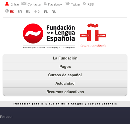
Entrar
Contactar
Facebook
Twitter
RSS
ES
BR
EN
中文
PL
RU
La Fundación
Pagos
Cursos de español
Actualidad
Recursos educativos
Portada