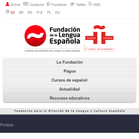
Entrar
Contactar
Facebook
Twitter
RSS
ES
BR
EN
中文
PL
RU
La Fundación
Pagos
Cursos de español
Actualidad
Recursos educativos
Portada