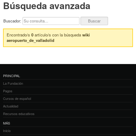
Búsqueda avanzada
Buscador:
Encontrado/s
0
artículo/s con la búsqueda
wiki
aeropuerto_de_valladolid
PRINCIPAL
La Fundación
Pagos
Cursos de español
Actualidad
Recursos educativos
MÁS
Inicio