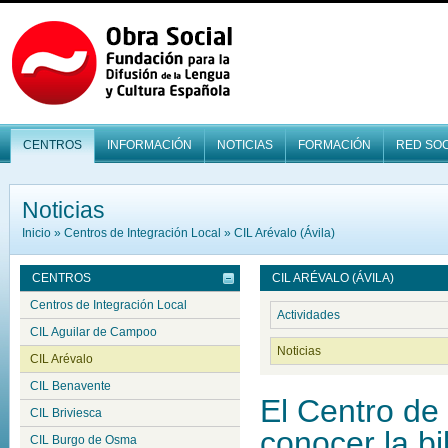
CENTROS
INFORMACIÓN
NOTICIAS
FORMACIÓN
RED SOC
Noticias
Inicio
»
Centros de Integración Local
»
CIL Arévalo (Ávila)
CENTROS
CIL ARÉVALO (ÁVILA)
Centros de Integración Local
Actividades
CIL Aguilar de Campoo
Noticias
CIL Arévalo
CIL Benavente
El Centro de
CIL Briviesca
conocer la bi
CIL Burgo de Osma