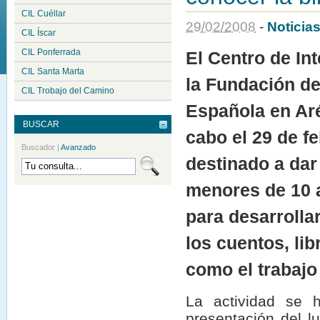
CIL Cuéllar
29
/
02
/
2008
-
Noticia
CIL Íscar
CIL Ponferrada
El Centro de In
CIL Santa Marta
la Fundación de
CIL Trobajo del Camino
Española en Aré
BUSCAR
cabo el 29 de f
Buscador
|
Avanzado
destinado a dar
menores de 10 a
para desarrolla
los cuentos, lib
como el trabajo 
La actividad se h
presentación del lu