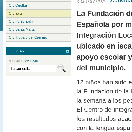
27
/
10
/
2008
-
Activid
CIL Cuéllar
La Fundación d
CIL Íscar
CIL Ponferrada
Española por m
CIL Santa Marta
Integración Loc
CIL Trobajo del Camino
ubicado en Íscar
BUSCAR
apoyo escolar y
Buscador
|
Avanzado
del municipio.
12 niños han sido e
la Fundación de la
la semana a los pe
El Centro de Integr
los resultados aca
con la lengua españ