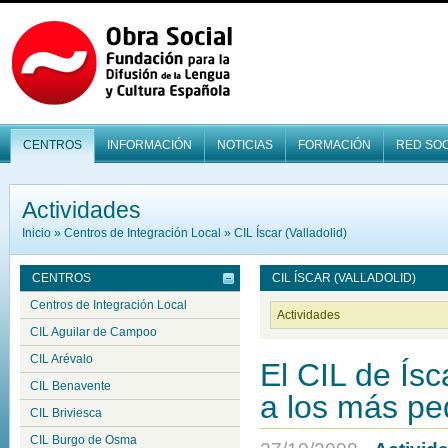
CENTROS
INFORMACIÓN
NOTICIAS
FORMACIÓN
RED SOC
Actividades
Inicio
»
Centros de Integración Local
»
CIL Íscar (Valladolid)
CENTROS
CIL ÍSCAR (VALLADOLID)
Centros de Integración Local
Actividades
CIL Aguilar de Campoo
CIL Arévalo
El CIL de Ísc
CIL Benavente
a los más p
CIL Briviesca
CIL Burgo de Osma