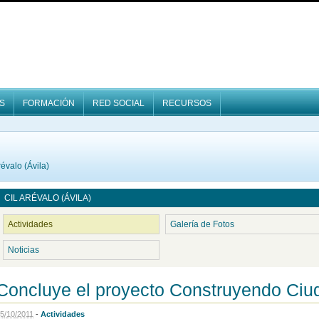
S
FORMACIÓN
RED SOCIAL
RECURSOS
évalo (Ávila)
CIL ARÉVALO (ÁVILA)
Actividades
Galería de Fotos
Noticias
Concluye el proyecto Construyendo Ciu
5
/
10
/
2011
-
Actividades