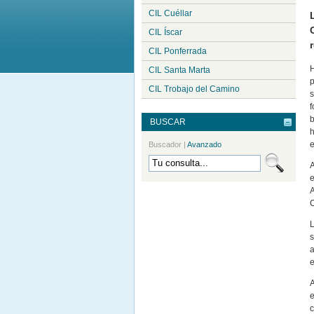
CIL Cuéllar
CIL Íscar
CIL Ponferrada
H
CIL Santa Marta
p
CIL Trobajo del Camino
s
f
b
BUSCAR
h
e
Buscador
|
Avanzado
A
e
A
C
L
s
a
e
A
e