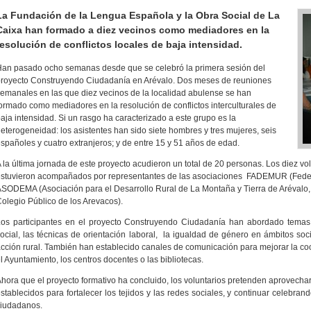
La Fundación de la Lengua Española y la Obra Social de La
Caixa han formado a diez vecinos como mediadores en la
resolución de conflictos locales de baja intensidad.
an pasado ocho semanas desde que se celebró la primera sesión del
royecto Construyendo Ciudadanía en Arévalo. Dos meses de reuniones
emanales en las que diez vecinos de la localidad abulense se han
ormado como mediadores en la resolución de conflictos interculturales de
aja intensidad. Si un rasgo ha caracterizado a este grupo es la
eterogeneidad: los asistentes han sido siete hombres y tres mujeres, seis
spañoles y cuatro extranjeros; y de entre 15 y 51 años de edad.
 la última jornada de este proyecto acudieron un total de 20 personas. Los diez volu
stuvieron acompañados por representantes de las asociaciones FADEMUR (Feder
SODEMA (Asociación para el Desarrollo Rural de La Montaña y Tierra de Arévalo
olegio Público de los Arevacos).
os participantes en el proyecto Construyendo Ciudadanía han abordado temas
ocial, las técnicas de orientación laboral, la igualdad de género en ámbitos socio
cción rural. También han establecido canales de comunicación para mejorar la coo
l Ayuntamiento, los centros docentes o las bibliotecas.
hora que el proyecto formativo ha concluido, los voluntarios pretenden aprovechar
stablecidos para fortalecer los tejidos y las redes sociales, y continuar celebran
ciudadanos.