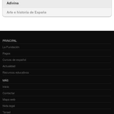
Adivina
Arte e historia de España
PRINCIPAL
La Fundación
Pagos
Cursos de español
Actualidad
Recursos educativos
MÁS
Inicio
Contactar
Mapa web
Nota legal
*Israel