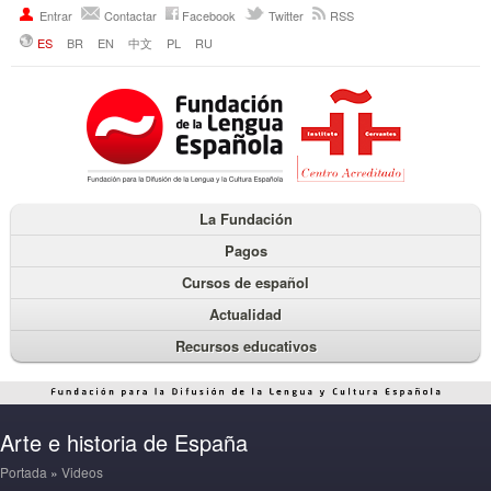
Entrar
Contactar
Facebook
Twitter
RSS
ES
BR
EN
中文
PL
RU
La Fundación
Pagos
Cursos de español
Actualidad
Recursos educativos
Arte e historia de España
Portada
»
Videos