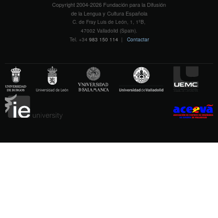
Copyright 2004-2026 Fundación para la Difusión
de la Lengua y Cultura Española
C. de Fray Luis de León, 1, 1ºB,
47002 Valladolid (Spain).
Tel. +34
983 150 114
|
Contactar