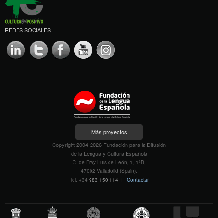
REDES SOCIALES
Más proyectos
Copyright 2004-2026 Fundación para la Difusión
de la Lengua y Cultura Española
C. de Fray Luis de León, 1, 1ºB,
47002 Valladolid (Spain).
Tel. +34
983 150 114
|
Contactar