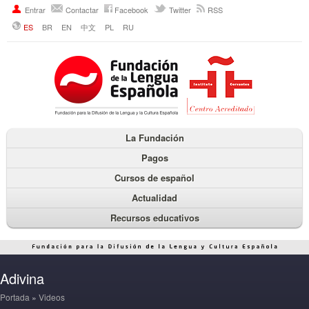
Entrar
Contactar
Facebook
Twitter
RSS
ES
BR
EN
中文
PL
RU
La Fundación
Pagos
Cursos de español
Actualidad
Recursos educativos
Adivina
Portada
»
Videos