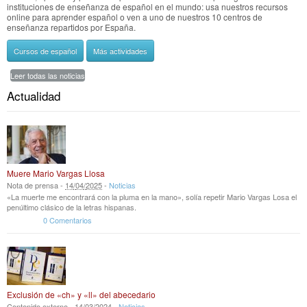
instituciones de enseñanza de español en el mundo: usa nuestros recursos
online para aprender español o ven a uno de nuestros 10 centros de
enseñanza repartidos por España.
Cursos de español
Más actividades
Leer todas las noticias
Actualidad
Muere Mario Vargas Llosa
Nota de prensa -
14
/
04
/
2025
-
Noticias
«La muerte me encontrará con la pluma en la mano», solía repetir Mario Vargas Losa el
penúltimo clásico de la letras hispanas.
0 Comentarios
Exclusión de «ch» y «ll» del abecedario
Contenido externo -
14
/
03
/
2024
-
Noticias