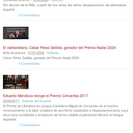
Por decreto de la RAE, a partir de hoy estas dos letras desaparecerán del abecedario
español.
0 Comentarios
El vallisoletano, César Pérez Gellida, ganador del Premio Nadal 2024
Nota de prensa -
07
/
01
/
2024
-
Noticias
César Pérez Gellida, ganador del Premio Nadal 2024
0 Comentarios
Eduardo Mendoza recoge el Premio Cervantes 2017
20
/
04
/
2017
-
Noticias del Español
El Premio de Literatura en Lengua Castellana Miguel de Cervantes es el máximo
reconocimiento a la labor creadora de escritores españoles e hispanoamericanos cuya
obra haya contribuido a enriquecer de forma notable el patrimonio literario en lengua
española.
1 Comentarios