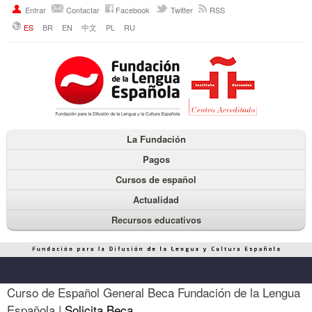
Entrar
Contactar
Facebook
Twitter
RSS
ES
BR
EN
中文
PL
RU
La Fundación
Pagos
Cursos de español
Actualidad
Recursos educativos
Curso de Español General Beca Fundación de la Lengua
Española |
Solicita Beca