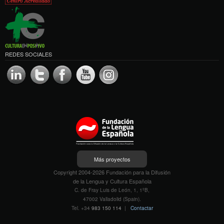
REDES SOCIALES
Más proyectos
Copyright 2004-2026 Fundación para la Difusión
de la Lengua y Cultura Española
C. de Fray Luis de León, 1, 1ºB,
47002 Valladolid (Spain).
Tel. +34
983 150 114
|
Contactar