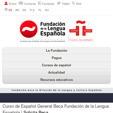
Entrar
Contactar
Facebook
Twitter
RSS
ES
BR
EN
中文
PL
RU
La Fundación
Pagos
Cursos de español
Actualidad
Recursos educativos
Curso de Español General Beca Fundación de la Lengua
Española |
Solicita Beca