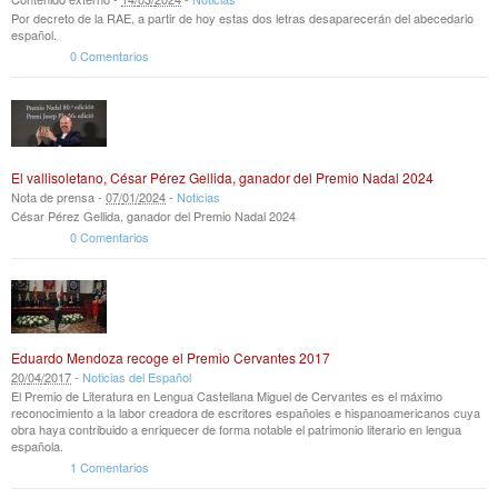
Por decreto de la RAE, a partir de hoy estas dos letras desaparecerán del abecedario
español.
0 Comentarios
El vallisoletano, César Pérez Gellida, ganador del Premio Nadal 2024
Nota de prensa -
07
/
01
/
2024
-
Noticias
César Pérez Gellida, ganador del Premio Nadal 2024
0 Comentarios
Eduardo Mendoza recoge el Premio Cervantes 2017
20
/
04
/
2017
-
Noticias del Español
El Premio de Literatura en Lengua Castellana Miguel de Cervantes es el máximo
reconocimiento a la labor creadora de escritores españoles e hispanoamericanos cuya
obra haya contribuido a enriquecer de forma notable el patrimonio literario en lengua
española.
1 Comentarios