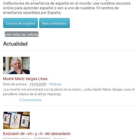
instituciones de enseñanza de español en el mundo: usa nuestros recursos
online para aprender español o ven a uno de nuestros 10 centros de
enseñanza repartidos por España.
Cursos de español
Más actividades
Leer todas las noticias
Actualidad
Muere Mario Vargas Llosa
Nota de prensa -
14
/
04
/
2025
-
Noticias
«La muerte me encontrará con la pluma en la mano», solía repetir Mario Vargas Losa el
penúltimo clásico de la letras hispanas.
0 Comentarios
Exclusión de «ch» y «ll» del abecedario
Contenido externo -
14
/
03
/
2024
-
Noticias