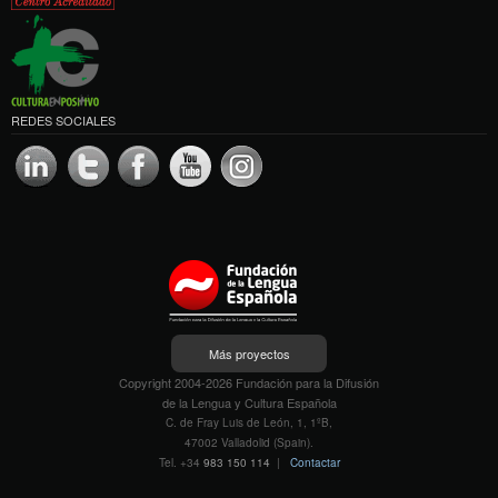
REDES SOCIALES
Más proyectos
Copyright 2004-2026 Fundación para la Difusión
de la Lengua y Cultura Española
C. de Fray Luis de León, 1, 1ºB,
47002 Valladolid (Spain).
Tel. +34
983 150 114
|
Contactar