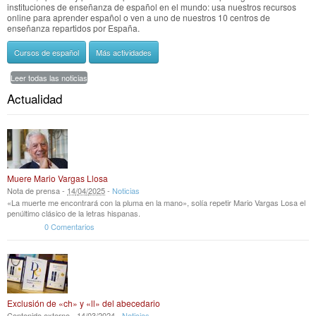
instituciones de enseñanza de español en el mundo: usa nuestros recursos
online para aprender español o ven a uno de nuestros 10 centros de
enseñanza repartidos por España.
Cursos de español
Más actividades
Leer todas las noticias
Actualidad
Muere Mario Vargas Llosa
Nota de prensa -
14
/
04
/
2025
-
Noticias
«La muerte me encontrará con la pluma en la mano», solía repetir Mario Vargas Losa el
penúltimo clásico de la letras hispanas.
0 Comentarios
Exclusión de «ch» y «ll» del abecedario
Contenido externo -
14
/
03
/
2024
-
Noticias