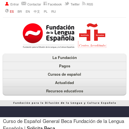
Entrar
Contactar
Facebook
Twitter
RSS
ES
BR
EN
中文
PL
RU
La Fundación
Pagos
Cursos de español
Actualidad
Recursos educativos
Curso de Español General Beca Fundación de la Lengua
Española |
Solicita Beca