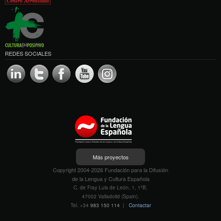
REDES SOCIALES
Más proyectos
Copyright 2004-2026 Fundación para la Difusión
de la Lengua y Cultura Española
C. de Fray Luis de León, 1, 1ºB,
47002 Valladolid (Spain).
Tel. +34
983 150 114
|
Contactar