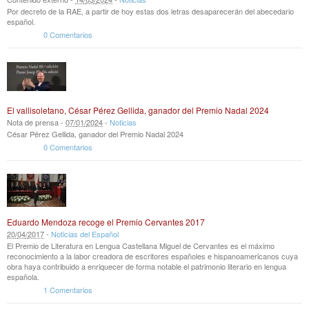
Por decreto de la RAE, a partir de hoy estas dos letras desaparecerán del abecedario
español.
0 Comentarios
El vallisoletano, César Pérez Gellida, ganador del Premio Nadal 2024
Nota de prensa -
07
/
01
/
2024
-
Noticias
César Pérez Gellida, ganador del Premio Nadal 2024
0 Comentarios
Eduardo Mendoza recoge el Premio Cervantes 2017
20
/
04
/
2017
-
Noticias del Español
El Premio de Literatura en Lengua Castellana Miguel de Cervantes es el máximo
reconocimiento a la labor creadora de escritores españoles e hispanoamericanos cuya
obra haya contribuido a enriquecer de forma notable el patrimonio literario en lengua
española.
1 Comentarios