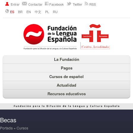
Entrar
Contactar
Facebook
Twitter
RSS
ES
BR
EN
中文
PL
RU
La Fundación
Pagos
Cursos de español
Actualidad
Recursos educativos
Becas
Portada
»
Cursos