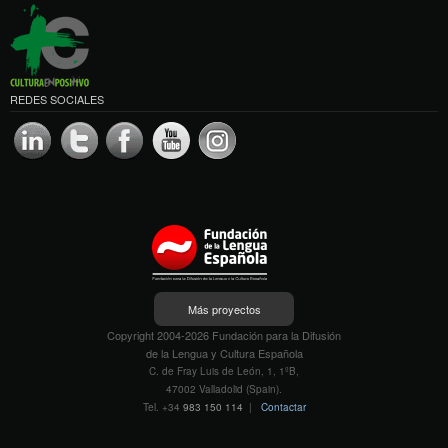
REDES SOCIALES
Más proyectos
Copyright 2004-2026 Fundación para la Difusión
de la Lengua y Cultura Española
C. de Fray Luis de León, 1, 1ºB,
47002 Valladolid (Spain).
Tel. +34
983 150 114
|
Contactar