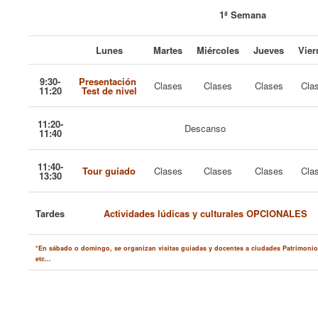
1ª Semana
Lunes
Martes
Miércoles
Jueves
Vier
9:30-
Presentación
Clases
Clases
Clases
Cla
11:20
Test de nivel
11:20-
Descanso
11:40
11:40-
Tour guiado
Clases
Clases
Clases
Cla
13:30
Tardes
Actividades lúdicas y culturales OPCIONALES
*En sábado o domingo, se organizan visitas guiadas y docentes a ciudades Patrimoni
etc...