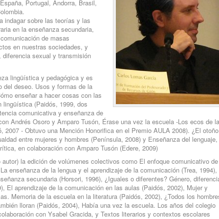
España, Portugal, Andorra, Brasil,
Colombia.
 indagar sobre las teorías y las
eraria en la enseñanza secundaria,
la comunicación de masas
ectos en nuestras sociedades, y
, diferencia sexual y transmisión
za lingüística y pedagógica y es
lo del deseo. Usos y formas de la
 Cómo enseñar a hacer cosas con las
n lingüística (Paidós, 1999, dos
etencia comunicativa y enseñanza de
n con Andrés Osoro y Amparo Tusón, Érase una vez la escuela -Los ecos de l
raó, 2007 - Obtuvo una Mención Honorifica en el Premio AULA 2008). ¿El otoño
gualdad entre mujeres y hombres (Península, 2008) y Enseñanza del lenguaje,
ítica, en colaboración con Amparo Tusón (Edere, 2009)
autor) la edición de volúmenes colectivos como El enfoque comunicativo de
 La enseñanza de la lengua y el aprendizaje de la comunicación (Trea, 1994),
 enseñanza secundaria (Horsori, 1996), ¿Iguales o diferentes? Género, diferenci
), El aprendizaje de la comunicación en las aulas (Paidós, 2002), Mujer y
las. Memoria de la escuela en la literatura (Paidós, 2002), ¿Todos los hombre
ambién lloran (Paidós, 2004), Había una vez la escuela. Los años del colegio
 colaboración con Ysabel Gracida, y Textos literarios y contextos escolares