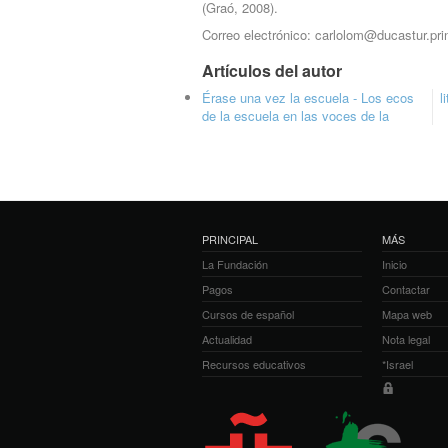
(Graó, 2008).
Correo electrónico: carlolom@ducastur.pri
Artículos del autor
Érase una vez la escuela - Los ecos
l
de la escuela en las voces de la
PRINCIPAL
MÁS
La Fundación
Inicio
Pagos
Contactar
Cursos de español
Mapa web
Actualidad
Nota legal
Recursos educativos
*Israel