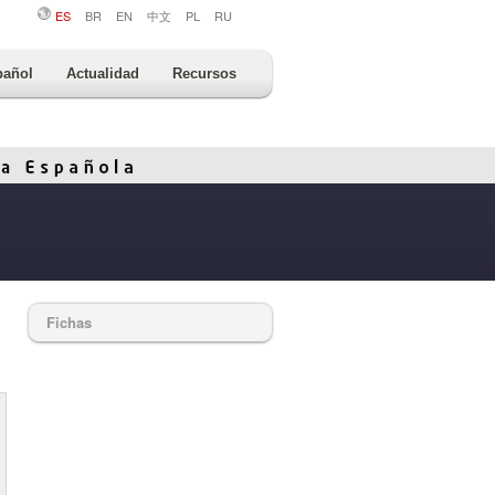
ES
BR
EN
中文
PL
RU
pañol
Actualidad
Recursos
Fichas