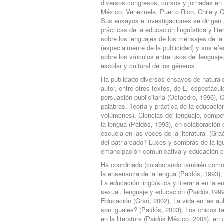
diversos congresos, cursos y jornadas en 
México, Venezuela, Puerto Rico, Chile y 
Sus ensayos e investigaciones se dirigen a
prácticas de la educación lingüística y lit
sobre los lenguajes de los mensajes de 
(especialmente de la publicidad) y sus ef
sobre los vínculos entre usos del lenguaje
escolar y cultural de los géneros.
Ha publicado diversos ensayos de naturale
autor, entre otros textos, de El espectácu
persuasión publicitaria (Octaedro, 1996),
palabras. Teoría y práctica de la educació
volúmenes), Ciencias del lenguaje, comp
la lengua (Paidós, 1993), en colaboració
escuela en las voces de la literatura- (G
del patriarcado? Luces y sombras de la i
emancipación comunicativa y educación cr
Ha coordinado (colaborando también como 
la enseñanza de la lengua (Paidós, 1993),
La educación lingüística y literaria en la
sexual, lenguaje y educación (Paidós,1999
Educación (Graó, 2002), La vida en las au
son iguales? (Paidós, 2003), Los chicos t
en la literatura (Paidós México, 2005), en