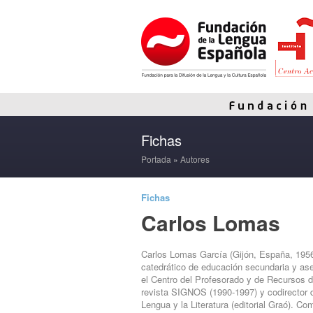
Fichas
Portada
»
Autores
Fichas
Carlos Lomas
Carlos Lomas García (Gijón, España, 1956)
catedrático de educación secundaria y ase
el Centro del Profesorado y de Recursos d
revista SIGNOS (1990-1997) y codirector
Lengua y la Literatura (editorial Graó). C