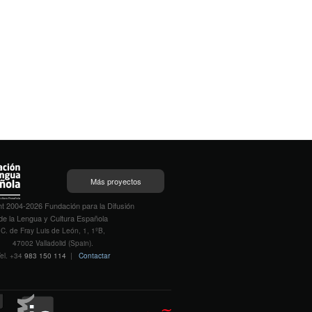
Más proyectos
t 2004-2026 Fundación para la Difusión
de la Lengua y Cultura Española
C. de Fray Luis de León, 1, 1ºB,
47002 Valladolid (Spain).
el. +34
983 150 114
|
Contactar