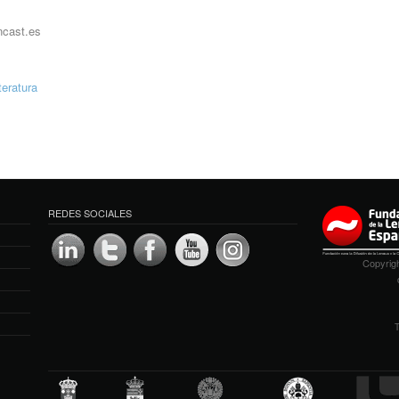
ncast.es
iteratura
REDES SOCIALES
Copyrigh
T