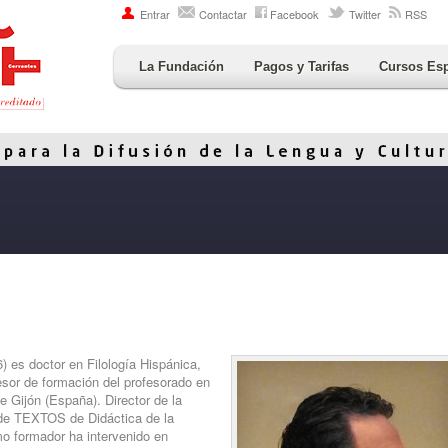
Entrar
Contactar
Facebook
Twitter
RSS
La Fundación
Pagos y Tarifas
Cursos Es
 es doctor en Filología Hispánica,
sor de formación del profesorado en
e Gijón (España). Director de la
 de TEXTOS de Didáctica de la
omo formador ha intervenido en