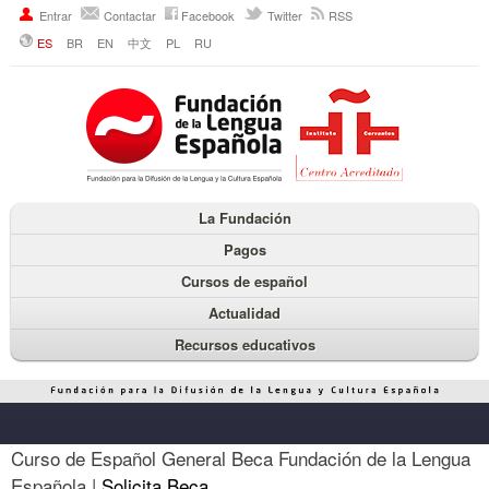
Entrar
Contactar
Facebook
Twitter
RSS
ES
BR
EN
中文
PL
RU
La Fundación
Pagos
Cursos de español
Actualidad
Recursos educativos
Curso de Español General Beca Fundación de la Lengua
Española |
Solicita Beca