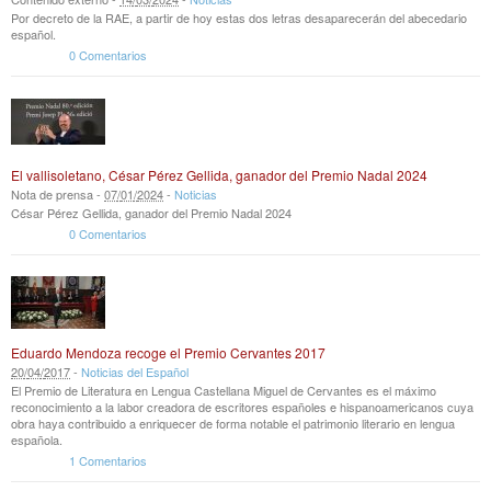
Por decreto de la RAE, a partir de hoy estas dos letras desaparecerán del abecedario
español.
0 Comentarios
El vallisoletano, César Pérez Gellida, ganador del Premio Nadal 2024
Nota de prensa -
07
/
01
/
2024
-
Noticias
César Pérez Gellida, ganador del Premio Nadal 2024
0 Comentarios
Eduardo Mendoza recoge el Premio Cervantes 2017
20
/
04
/
2017
-
Noticias del Español
El Premio de Literatura en Lengua Castellana Miguel de Cervantes es el máximo
reconocimiento a la labor creadora de escritores españoles e hispanoamericanos cuya
obra haya contribuido a enriquecer de forma notable el patrimonio literario en lengua
española.
1 Comentarios