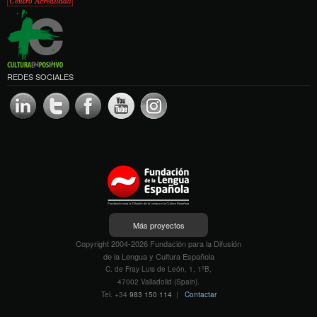
REDES SOCIALES
Más proyectos
Copyright 2004-2026 Fundación para la Difusión
de la Lengua y Cultura Española
C. de Fray Luis de León, 1, 1ºB,
47002 Valladolid (Spain).
Tel. +34
983 150 114
|
Contactar