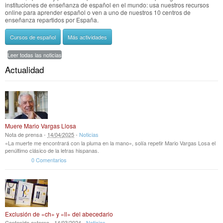
instituciones de enseñanza de español en el mundo: usa nuestros recursos
online para aprender español o ven a uno de nuestros 10 centros de
enseñanza repartidos por España.
Cursos de español
Más actividades
Leer todas las noticias
Actualidad
Muere Mario Vargas Llosa
Nota de prensa -
14
/
04
/
2025
-
Noticias
«La muerte me encontrará con la pluma en la mano», solía repetir Mario Vargas Losa el
penúltimo clásico de la letras hispanas.
0 Comentarios
Exclusión de «ch» y «ll» del abecedario
Contenido externo -
14
/
03
/
2024
-
Noticias