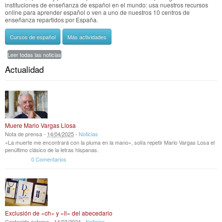
instituciones de enseñanza de español en el mundo: usa nuestros recursos
online para aprender español o ven a uno de nuestros 10 centros de
enseñanza repartidos por España.
Cursos de español
Más actividades
Leer todas las noticias
Actualidad
Muere Mario Vargas Llosa
Nota de prensa -
14
/
04
/
2025
-
Noticias
«La muerte me encontrará con la pluma en la mano», solía repetir Mario Vargas Losa el
penúltimo clásico de la letras hispanas.
0 Comentarios
Exclusión de «ch» y «ll» del abecedario
Contenido externo -
14
/
03
/
2024
-
Noticias