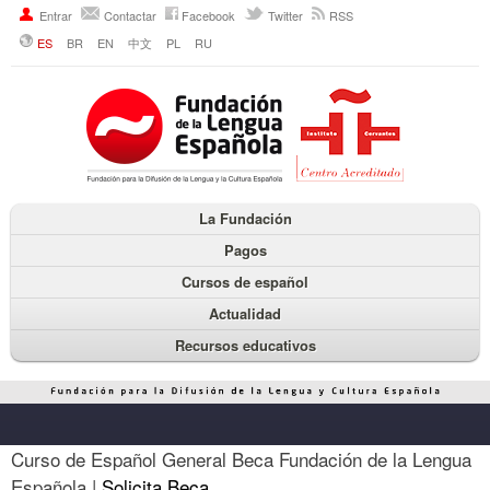
Entrar
Contactar
Facebook
Twitter
RSS
ES
BR
EN
中文
PL
RU
La Fundación
Pagos
Cursos de español
Actualidad
Recursos educativos
Curso de Español General Beca Fundación de la Lengua
Española |
Solicita Beca