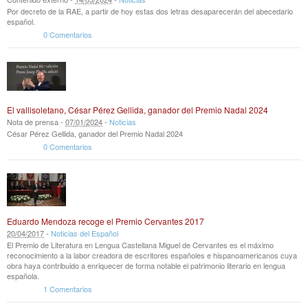
Por decreto de la RAE, a partir de hoy estas dos letras desaparecerán del abecedario
español.
0 Comentarios
El vallisoletano, César Pérez Gellida, ganador del Premio Nadal 2024
Nota de prensa -
07
/
01
/
2024
-
Noticias
César Pérez Gellida, ganador del Premio Nadal 2024
0 Comentarios
Eduardo Mendoza recoge el Premio Cervantes 2017
20
/
04
/
2017
-
Noticias del Español
El Premio de Literatura en Lengua Castellana Miguel de Cervantes es el máximo
reconocimiento a la labor creadora de escritores españoles e hispanoamericanos cuya
obra haya contribuido a enriquecer de forma notable el patrimonio literario en lengua
española.
1 Comentarios