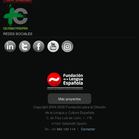
REDES SOCIALES
Más proyectos
Copyright 2004-2026 Fundación para la Difusión
de la Lengua y Cultura Española
C. de Fray Luis de León, 1, 1ºB,
47002 Valladolid (Spain).
Tel. +34
983 150 114
|
Contactar