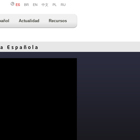
ES
BR
EN
中文
PL
RU
pañol
Actualidad
Recursos