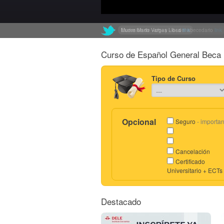
Muere Mario Vargas Llosa
Exclusión de «ch» y «ll» del abecedario
link
link
Curso de Español General Beca 
Tipo de Curso
Opcional
Seguro
- importan
Cancelación
Certificado
Universitario + ECTs
Destacado