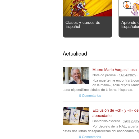
Clases y cursos de
Aprende 
Español
Españole
Actualidad
Muere Mario Vargas Llosa
Nota de prensa -
14
/
04
/
2025
-
«La muerte me encontrará con
en la mano», solía repetir Mar
Losa el penúltimo clásico de la letras hispanas.
0 Comentarios
Exclusión de «ch» y «ll» de
abecedario
Contenido externo -
14
/
03
/
202
Por decreto de la RAE, a parti
estas dos letras desaparecerán del abecedario es
0 Comentarios