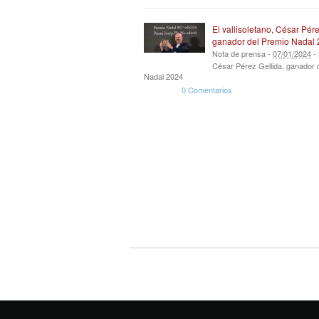
El vallisoletano, César Pére
ganador del Premio Nadal
Nota de prensa -
07
/
01
/
2024
-
César Pérez Gellida, ganador 
Nadal 2024
0 Comentarios