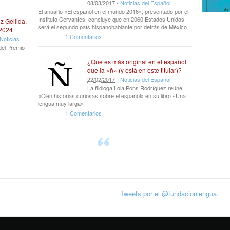
08
/
03
/
2017
-
Noticias del Español
El anuario «El español en el mundo 2016», presentado por el
Instituto Cervantes, concluye que en 2060 Estados Unidos
z Gellida,
será el segundo país hispanohablante por detrás de México
 2024
1 Comentarios
Noticias
del Premio
¿Qué es más original en el español
que la «ñ» (y está en este titular)?
22
/
02
/
2017
-
Noticias del Español
La filóloga Lola Pons Rodríguez reúne
«Cien historias curiosas sobre el español» en su libro «Una
lengua muy larga»
1 Comentarios
Tweets por el @fundacionlengua.