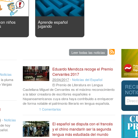
con niños
Aprende español
s
jugando
Leer todas las noticias
Eduardo Mendoza recoge el Premio
Cervantes 2017
Noticias
 la pluma
20
/
04
/
2017
-
Noticias del Español
io Vargas
El Premio de Literatura en Lengua
RECI
Castellana Miguel de Cervantes es el máximo reconocimiento
NOTI
a la labor creadora de escritores españoles e
hispanoamericanos cuya obra haya contribuido a enriquecer
de forma notable el patrimonio literario en lengua española.
1 Comentarios
l
4
-
Noticias
El español se disputa con el francés
r de hoy
y el chino mandarín ser la segunda
pañol.
lengua más estudiada del mundo