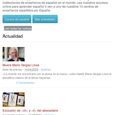
instituciones de enseñanza de español en el mundo: usa nuestros recursos
online para aprender español o ven a uno de nuestros 10 centros de
enseñanza repartidos por España.
Cursos de español
Más actividades
Leer todas las noticias
Actualidad
Muere Mario Vargas Llosa
Nota de prensa -
14
/
04
/
2025
-
Noticias
«La muerte me encontrará con la pluma en la mano», solía repetir Mario Vargas Losa el
penúltimo clásico de la letras hispanas.
0 Comentarios
Exclusión de «ch» y «ll» del abecedario
Contenido externo -
14
/
03
/
2024
-
Noticias