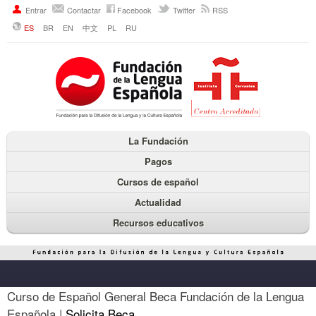
Entrar
Contactar
Facebook
Twitter
RSS
ES
BR
EN
中文
PL
RU
La Fundación
Pagos
Cursos de español
Actualidad
Recursos educativos
Curso de Español General Beca Fundación de la Lengua
Española |
Solicita Beca