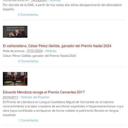
Por decreto de la RAE, a partir de hoy estas dos letras desaparecerán del abecedario
español.
0 Comentarios
El vallisoletano, César Pérez Gellida, ganador del Premio Nadal 2024
Nota de prensa -
07
/
01
/
2024
-
Noticias
César Pérez Gellida, ganador del Premio Nadal 2024
0 Comentarios
Eduardo Mendoza recoge el Premio Cervantes 2017
20
/
04
/
2017
-
Noticias del Español
El Premio de Literatura en Lengua Castellana Miguel de Cervantes es el máximo
reconocimiento a la labor creadora de escritores españoles e hispanoamericanos cuya
obra haya contribuido a enriquecer de forma notable el patrimonio literario en lengua
española.
1 Comentarios