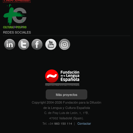
REDES SOCIALES
Más proyectos
Copyright 2004-2026 Fundación para la Difusión
de la Lengua y Cultura Española
C. de Fray Luis de León, 1, 1ºB,
47002 Valladolid (Spain).
Tel. +34
983 150 114
|
Contactar