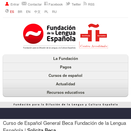
Entrar
Contactar
Facebook
Twitter
RSS
ES
BR
EN
中文
PL
RU
La Fundación
Pagos
Cursos de español
Actualidad
Recursos educativos
Curso de Español General Beca Fundación de la Lengua
Española |
Solicita Beca