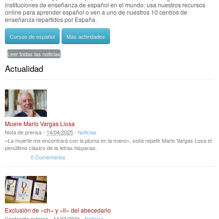
instituciones de enseñanza de español en el mundo: usa nuestros recursos
online para aprender español o ven a uno de nuestros 10 centros de
enseñanza repartidos por España.
Cursos de español
Más actividades
Leer todas las noticias
Actualidad
Muere Mario Vargas Llosa
Nota de prensa -
14
/
04
/
2025
-
Noticias
«La muerte me encontrará con la pluma en la mano», solía repetir Mario Vargas Losa el
penúltimo clásico de la letras hispanas.
0 Comentarios
Exclusión de «ch» y «ll» del abecedario
Contenido externo -
14
/
03
/
2024
-
Noticias