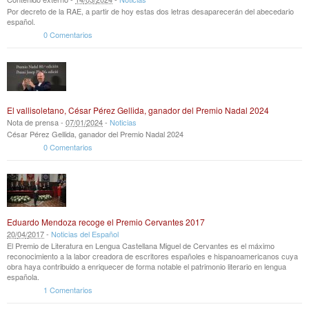
Por decreto de la RAE, a partir de hoy estas dos letras desaparecerán del abecedario
español.
0 Comentarios
El vallisoletano, César Pérez Gellida, ganador del Premio Nadal 2024
Nota de prensa -
07
/
01
/
2024
-
Noticias
César Pérez Gellida, ganador del Premio Nadal 2024
0 Comentarios
Eduardo Mendoza recoge el Premio Cervantes 2017
20
/
04
/
2017
-
Noticias del Español
El Premio de Literatura en Lengua Castellana Miguel de Cervantes es el máximo
reconocimiento a la labor creadora de escritores españoles e hispanoamericanos cuya
obra haya contribuido a enriquecer de forma notable el patrimonio literario en lengua
española.
1 Comentarios