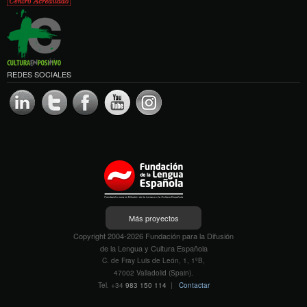
REDES SOCIALES
Más proyectos
Copyright 2004-2026 Fundación para la Difusión
de la Lengua y Cultura Española
C. de Fray Luis de León, 1, 1ºB,
47002 Valladolid (Spain).
Tel. +34
983 150 114
|
Contactar