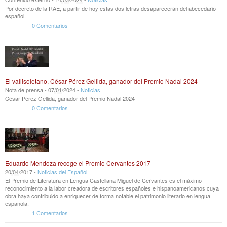
Por decreto de la RAE, a partir de hoy estas dos letras desaparecerán del abecedario
español.
0 Comentarios
El vallisoletano, César Pérez Gellida, ganador del Premio Nadal 2024
Nota de prensa -
07
/
01
/
2024
-
Noticias
César Pérez Gellida, ganador del Premio Nadal 2024
0 Comentarios
Eduardo Mendoza recoge el Premio Cervantes 2017
20
/
04
/
2017
-
Noticias del Español
El Premio de Literatura en Lengua Castellana Miguel de Cervantes es el máximo
reconocimiento a la labor creadora de escritores españoles e hispanoamericanos cuya
obra haya contribuido a enriquecer de forma notable el patrimonio literario en lengua
española.
1 Comentarios