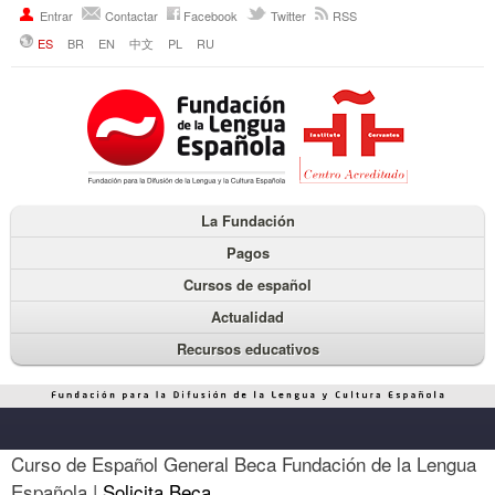
Entrar
Contactar
Facebook
Twitter
RSS
ES
BR
EN
中文
PL
RU
La Fundación
Pagos
Cursos de español
Actualidad
Recursos educativos
Curso de Español General Beca Fundación de la Lengua
Española |
Solicita Beca