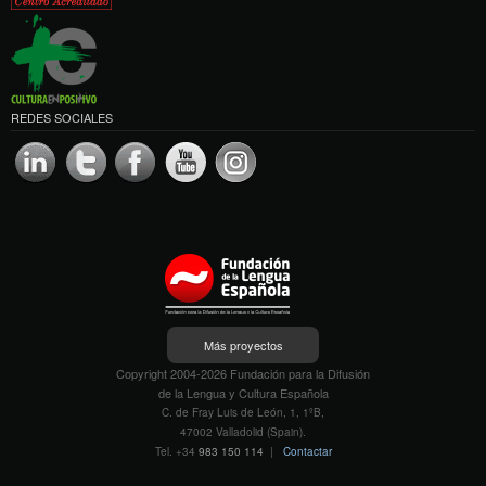
REDES SOCIALES
Más proyectos
Copyright 2004-2026 Fundación para la Difusión
de la Lengua y Cultura Española
C. de Fray Luis de León, 1, 1ºB,
47002 Valladolid (Spain).
Tel. +34
983 150 114
|
Contactar