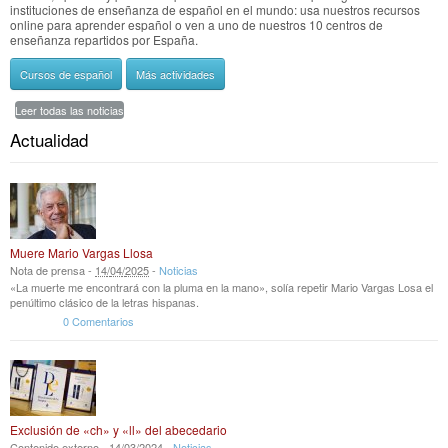
instituciones de enseñanza de español en el mundo: usa nuestros recursos
online para aprender español o ven a uno de nuestros 10 centros de
enseñanza repartidos por España.
Cursos de español
Más actividades
Leer todas las noticias
Actualidad
Muere Mario Vargas Llosa
Nota de prensa -
14
/
04
/
2025
-
Noticias
«La muerte me encontrará con la pluma en la mano», solía repetir Mario Vargas Losa el
penúltimo clásico de la letras hispanas.
0 Comentarios
Exclusión de «ch» y «ll» del abecedario
Contenido externo -
14
/
03
/
2024
-
Noticias