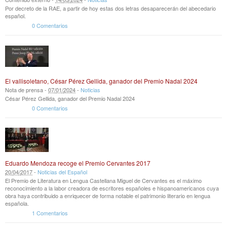
Por decreto de la RAE, a partir de hoy estas dos letras desaparecerán del abecedario
español.
0 Comentarios
El vallisoletano, César Pérez Gellida, ganador del Premio Nadal 2024
Nota de prensa -
07
/
01
/
2024
-
Noticias
César Pérez Gellida, ganador del Premio Nadal 2024
0 Comentarios
Eduardo Mendoza recoge el Premio Cervantes 2017
20
/
04
/
2017
-
Noticias del Español
El Premio de Literatura en Lengua Castellana Miguel de Cervantes es el máximo
reconocimiento a la labor creadora de escritores españoles e hispanoamericanos cuya
obra haya contribuido a enriquecer de forma notable el patrimonio literario en lengua
española.
1 Comentarios