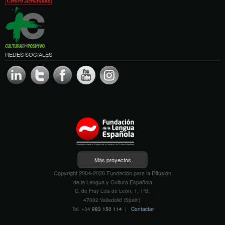
REDES SOCIALES
Más proyectos
Copyright 2004-2026 Fundación para la Difusión
de la Lengua y Cultura Española
C. de Fray Luis de León, 1, 1ºB,
47002 Valladolid (Spain).
Tel. +34
983 150 114
|
Contactar