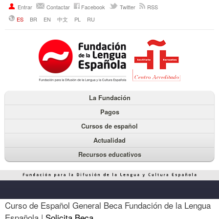
Entrar
Contactar
Facebook
Twitter
RSS
ES
BR
EN
中文
PL
RU
La Fundación
Pagos
Cursos de español
Actualidad
Recursos educativos
Curso de Español General Beca Fundación de la Lengua
Española |
Solicita Beca