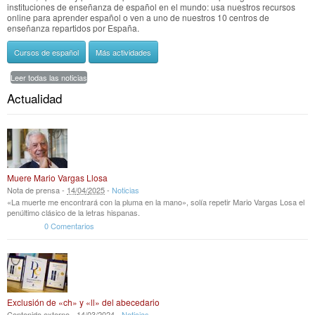
instituciones de enseñanza de español en el mundo: usa nuestros recursos
online para aprender español o ven a uno de nuestros 10 centros de
enseñanza repartidos por España.
Cursos de español
Más actividades
Leer todas las noticias
Actualidad
Muere Mario Vargas Llosa
Nota de prensa -
14
/
04
/
2025
-
Noticias
«La muerte me encontrará con la pluma en la mano», solía repetir Mario Vargas Losa el
penúltimo clásico de la letras hispanas.
0 Comentarios
Exclusión de «ch» y «ll» del abecedario
Contenido externo -
14
/
03
/
2024
-
Noticias