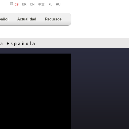
ES
BR
EN
中文
PL
RU
pañol
Actualidad
Recursos