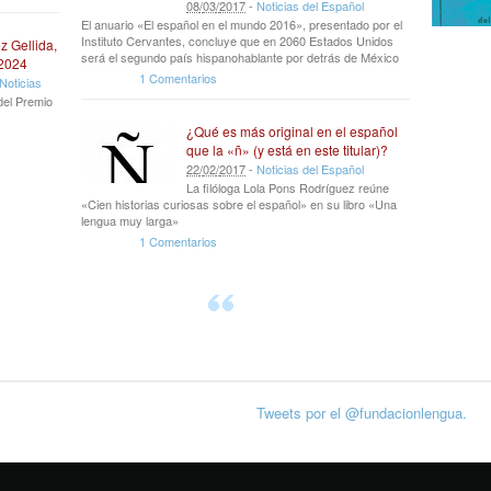
08
/
03
/
2017
-
Noticias del Español
El anuario «El español en el mundo 2016», presentado por el
Instituto Cervantes, concluye que en 2060 Estados Unidos
z Gellida,
será el segundo país hispanohablante por detrás de México
 2024
1 Comentarios
Noticias
del Premio
¿Qué es más original en el español
que la «ñ» (y está en este titular)?
22
/
02
/
2017
-
Noticias del Español
La filóloga Lola Pons Rodríguez reúne
«Cien historias curiosas sobre el español» en su libro «Una
lengua muy larga»
1 Comentarios
Tweets por el @fundacionlengua.