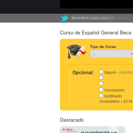
Muere Mario Vargas Llosa
Exclusión de «ch» y «ll» del abecedario
link
link
Curso de Español General Beca 
Tipo de Curso
Opcional
Seguro
- importan
Cancelación
Certificado
Universitario + ECTs
Destacado