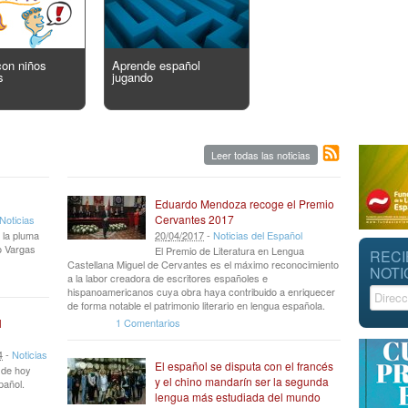
con niños
Aprende español
s
jugando
Leer todas las noticias
Eduardo Mendoza recoge el Premio
Cervantes 2017
Noticias
 la pluma
20
/
04
/
2017
-
Noticias del Español
io Vargas
El Premio de Literatura en Lengua
RECI
Castellana Miguel de Cervantes es el máximo reconocimiento
NOTI
a la labor creadora de escritores españoles e
hispanoamericanos cuya obra haya contribuido a enriquecer
de forma notable el patrimonio literario en lengua española.
1 Comentarios
l
4
-
Noticias
El español se disputa con el francés
r de hoy
y el chino mandarín ser la segunda
pañol.
lengua más estudiada del mundo