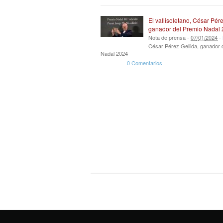
El vallisoletano, César Pére
ganador del Premio Nadal
Nota de prensa -
07
/
01
/
2024
-
César Pérez Gellida, ganador 
Nadal 2024
0 Comentarios