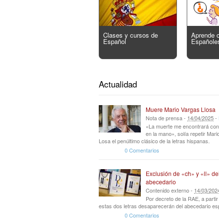
Clases y cursos de
Aprende 
Español
Españole
Actualidad
Muere Mario Vargas Llosa
Nota de prensa -
14
/
04
/
2025
-
«La muerte me encontrará con
en la mano», solía repetir Mar
Losa el penúltimo clásico de la letras hispanas.
0 Comentarios
Exclusión de «ch» y «ll» de
abecedario
Contenido externo -
14
/
03
/
202
Por decreto de la RAE, a parti
estas dos letras desaparecerán del abecedario es
0 Comentarios