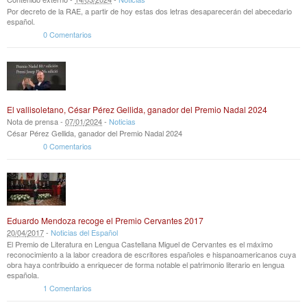
Por decreto de la RAE, a partir de hoy estas dos letras desaparecerán del abecedario
español.
0 Comentarios
El vallisoletano, César Pérez Gellida, ganador del Premio Nadal 2024
Nota de prensa -
07
/
01
/
2024
-
Noticias
César Pérez Gellida, ganador del Premio Nadal 2024
0 Comentarios
Eduardo Mendoza recoge el Premio Cervantes 2017
20
/
04
/
2017
-
Noticias del Español
El Premio de Literatura en Lengua Castellana Miguel de Cervantes es el máximo
reconocimiento a la labor creadora de escritores españoles e hispanoamericanos cuya
obra haya contribuido a enriquecer de forma notable el patrimonio literario en lengua
española.
1 Comentarios