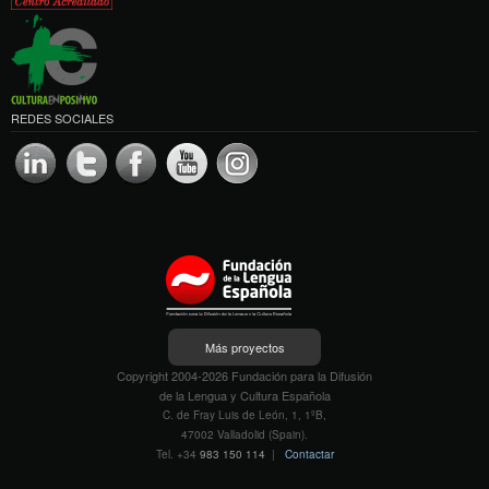
REDES SOCIALES
Más proyectos
Copyright 2004-2026 Fundación para la Difusión
de la Lengua y Cultura Española
C. de Fray Luis de León, 1, 1ºB,
47002 Valladolid (Spain).
Tel. +34
983 150 114
|
Contactar