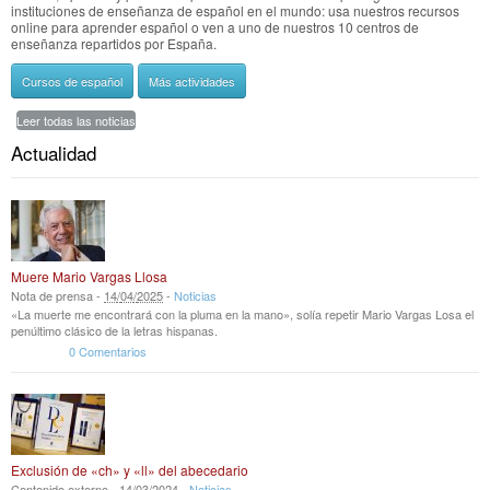
instituciones de enseñanza de español en el mundo: usa nuestros recursos
online para aprender español o ven a uno de nuestros 10 centros de
enseñanza repartidos por España.
Cursos de español
Más actividades
Leer todas las noticias
Actualidad
Muere Mario Vargas Llosa
Nota de prensa -
14
/
04
/
2025
-
Noticias
«La muerte me encontrará con la pluma en la mano», solía repetir Mario Vargas Losa el
penúltimo clásico de la letras hispanas.
0 Comentarios
Exclusión de «ch» y «ll» del abecedario
Contenido externo -
14
/
03
/
2024
-
Noticias