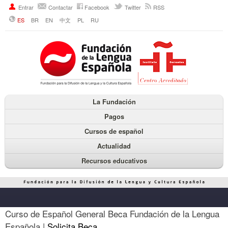
Entrar
Contactar
Facebook
Twitter
RSS
ES
BR
EN
中文
PL
RU
La Fundación
Pagos
Cursos de español
Actualidad
Recursos educativos
Curso de Español General Beca Fundación de la Lengua
Española |
Solicita Beca