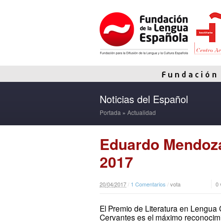
Noticias del Español
Portada
»
Actualidad
Eduardo Mendoza
2017
20
/
04
/
2017
/
1 Comentarios
/
vota
0
El Premio de Literatura en Lengua 
Cervantes es el máximo reconocimie