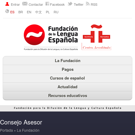
Entrar
Contactar
Facebook
Twitter
RSS
ES
BR
EN
中文
PL
RU
La Fundación
Pagos
Cursos de español
Actualidad
Recursos educativos
Consejo Asesor
Portada
»
La Fundación